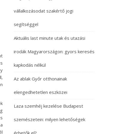
vállalkozásodat szakértő jogi
segítséggel
Aktuális last minute utak és utazási
irodák Magyarországon: gyors keresés
nt
os
kapkodás nélkül
gy
l,
Az ablak Győr otthonainak
en
elengedhetetlen eszközei
ék
Laza szemhéj kezelése Budapest
ég
es
szemészetein: milyen lehetőségek
 a
él
érhetők el?