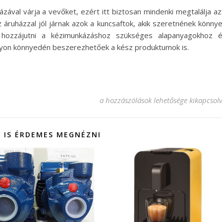
ázával várja a vevőket, ezért itt biztosan mindenki megtalálja az
áruházzal jól járnak azok a kuncsaftok, akik szeretnének könny
ozzájutni a kézimunkázáshoz szükséges alapanyagokhoz 
nagyon könnyedén beszerezhetőek a kész produktumok is.
5 cm szivacs különböző célokra bejeg
a hozzászólások lehetősége kikapcsol
 IS ÉRDEMES MEGNÉZNI