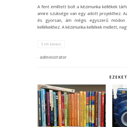
A fent említett bolt a kézimunka kellékek tárh
amire szüksége van egy adott projekthez. Az 
és gyorsan, ám mégis egyszerű módon h
kellékekhez. A kézimunka kellékek mellett, 
5 cm szivacs
-
administrator
EZEKET