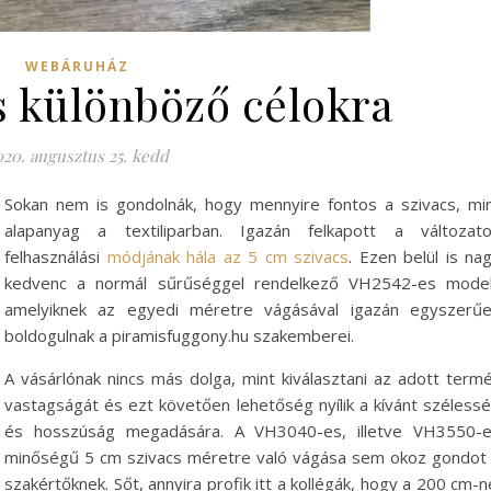
WEBÁRUHÁZ
s különböző célokra
020. augusztus 25. kedd
Sokan nem is gondolnák, hogy mennyire fontos a szivacs, mi
alapanyag a textiliparban. Igazán felkapott a változat
felhasználási
módjának hála az 5 cm szivacs
. Ezen belül is na
kedvenc a normál sűrűséggel rendelkező VH2542-es model
amelyiknek az egyedi méretre vágásával igazán egyszerű
boldogulnak a piramisfuggony.hu szakemberei.
A vásárlónak nincs más dolga, mint kiválasztani az adott term
vastagságát és ezt követően lehetőség nyílik a kívánt széless
és hosszúság megadására. A VH3040-es, illetve VH3550-
minőségű 5 cm szivacs méretre való vágása sem okoz gondot
szakértőknek. Sőt, annyira profik itt a kollégák, hogy a 200 cm-n