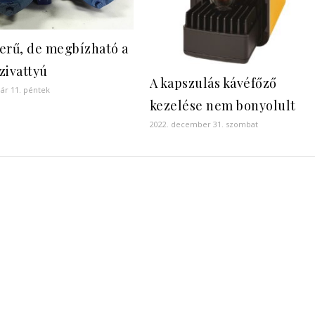
erű, de megbízható a
zivattyú
A kapszulás kávéfőző
uár 11. péntek
kezelése nem bonyolult
2022. december 31. szombat