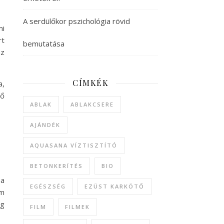
A serdülőkor pszichológia rövid
mi
rt
bemutatása
az
CÍMKÉK
a,
tő
ABLAK
ABLAKCSERE
AJÁNDÉK
AQUASANA VÍZTISZTÍTÓ
BETONKERÍTÉS
BIO
 a
EGÉSZSÉG
EZÜST KARKÖTŐ
em
eg
FILM
FILMEK