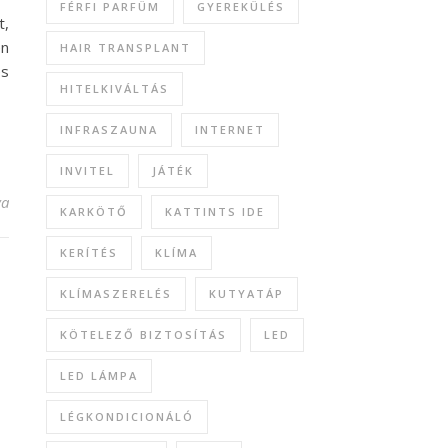
FÉRFI PARFÜM
GYEREKÜLÉS
t,
en
HAIR TRANSPLANT
és
HITELKIVÁLTÁS
INFRASZAUNA
INTERNET
INVITEL
JÁTÉK
yzéshez
va
KARKÖTŐ
KATTINTS IDE
KERÍTÉS
KLÍMA
KLÍMASZERELÉS
KUTYATÁP
KÖTELEZŐ BIZTOSÍTÁS
LED
LED LÁMPA
LÉGKONDICIONÁLÓ