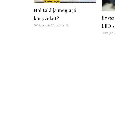
Hol találja meg a jó
Egysz
könyveket?
LEO s
2019. január 24. csütörtök
2019. jan