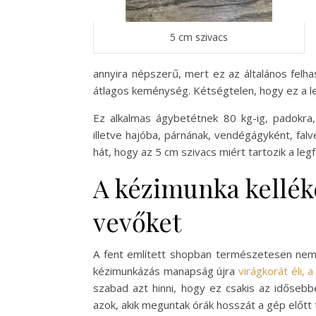
5 cm szivacs
annyira népszerű, mert ez az általános felha
átlagos keménység. Kétségtelen, hogy ez a le
Ez alkalmas ágybetétnek 80 kg-ig, padokra, 
illetve hajóba, párnának, vendégágyként, fal
hát, hogy az 5 cm szivacs miért tartozik a le
A kézimunka kelléke
vevőket
A fent említett shopban természetesen nem 
kézimunkázás manapság újra
virágkorát éli, 
szabad azt hinni, hogy ez csakis az idősebbe
azok, akik meguntak órák hosszát a gép előtt t