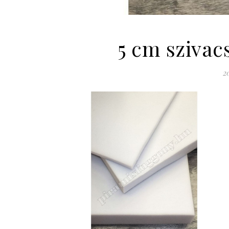
5 cm szivac
2