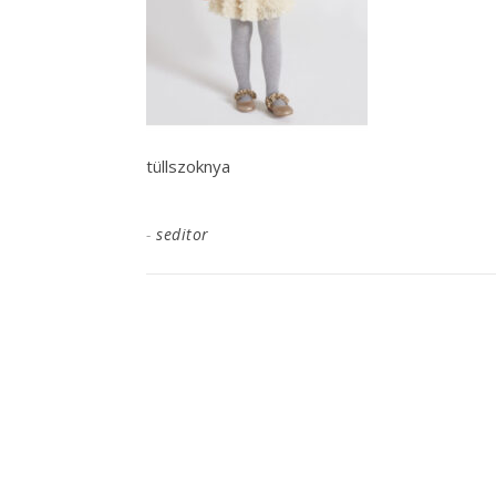
tüllszoknya
-
seditor