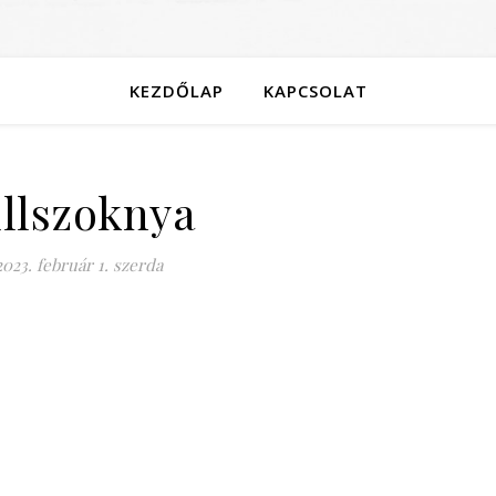
KEZDŐLAP
KAPCSOLAT
ullszoknya
2023. február 1. szerda