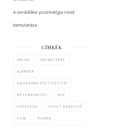
A serdülőkor pszichológia rövid
bemutatása
CÍMKÉK
ABLAK
ABLAKCSERE
AJÁNDÉK
AQUASANA VÍZTISZTÍTÓ
BETONKERÍTÉS
BIO
EGÉSZSÉG
EZÜST KARKÖTŐ
FILM
FILMEK