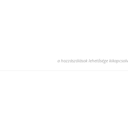
tullszoknya bejegyzéshez
a hozzászólások lehetősége kikapcsol