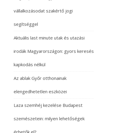
vállalkozásodat szakértő jogi
segítséggel
Aktuális last minute utak és utazási
irodák Magyarországon: gyors keresés
kapkodás nélkül
Az ablak Győr otthonainak
elengedhetetlen eszközei
Laza szemhéj kezelése Budapest
szemészetein: milyen lehetőségek
érhetők el?