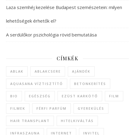
Laza szemhéj kezelése Budapest szemészetein: milyen
lehetőségek érhetők el?
A serdülőkor pszichológia rövid bemutatása
CÍMKÉK
ABLAK
ABLAKCSERE
AJÁNDÉK
AQUASANA VÍZTISZTÍTÓ
BETONKERÍTÉS
BIO
EGÉSZSÉG
EZÜST KARKÖTŐ
FILM
FILMEK
FÉRFI PARFÜM
GYEREKÜLÉS
HAIR TRANSPLANT
HITELKIVÁLTÁS
INFRASZAUNA
INTERNET
INVITEL