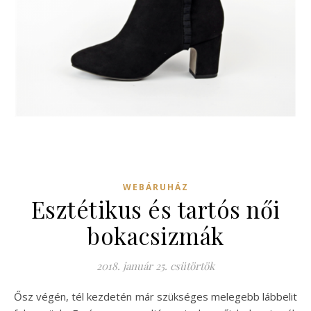
WEBÁRUHÁZ
Esztétikus és tartós női
bokacsizmák
2018. január 25. csütörtök
Ősz végén, tél kezdetén már szükséges melegebb lábbelit