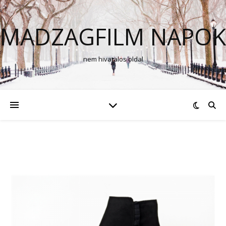
MADZAGFILM NAPOK
nem hivatalos oldal