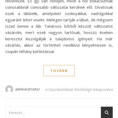
felvennünk. Ez így van rendjén, mivel a női bokacsizmák
csinosabbnál csinosabb változatai kerülnek elő. Divatosak
ezek a lábbelik, amelyeket szoknyákkal, nadrágokkal
egyaránt lehet viselni. Melegen tartják a lábat, de mégsem
izzad benne a láb. Tanácsos bőrből készült változatot
vásárolni, mert ezek nagyon tartósak, hosszú éveken
keresztül kiszolgálják a tulajdonos igényeit. Ha már
vásárlás, akkor az történhet rendkívül kényelmesen is,
csupán néhány kattintással.
TOVÁBB
administrator
Esztétikus és tartós női bokacsizmák beje
a hozzászólások lehetősége kikapcsolva