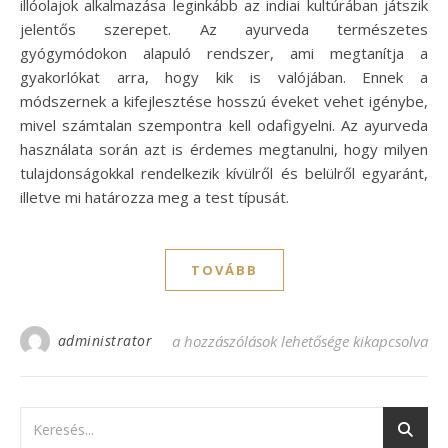
illóolajok alkalmazása leginkább az indiai kultúrában játszik
jelentős szerepet. Az ayurveda természetes
gyógymódokon alapuló rendszer, ami megtanítja a
gyakorlókat arra, hogy kik is valójában. Ennek a
módszernek a kifejlesztése hosszú éveket vehet igénybe,
mivel számtalan szempontra kell odafigyelni. Az ayurveda
használata során azt is érdemes megtanulni, hogy milyen
tulajdonságokkal rendelkezik kívülről és belülről egyaránt,
illetve mi határozza meg a test típusát.
TOVÁBB
administrator
Ideális ayurveda termékek bejegyzéshez
a hozzászólások lehetősége kikapcsolva