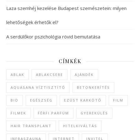
Laza szemhéj kezelése Budapest szemészetein: milyen
lehetőségek érhetők el?
A serdülőkor pszichológia rövid bemutatása
CÍMKÉK
ABLAK
ABLAKCSERE
AJÁNDÉK
AQUASANA VÍZTISZTÍTÓ
BETONKERÍTÉS
BIO
EGÉSZSÉG
EZÜST KARKÖTŐ
FILM
FILMEK
FÉRFI PARFÜM
GYEREKÜLÉS
HAIR TRANSPLANT
HITELKIVÁLTÁS
INFRASZAUNA
INTERNET
INVITEL