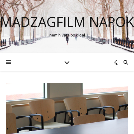
MADZAGFILM NAPOK
nem hivatalos oldal