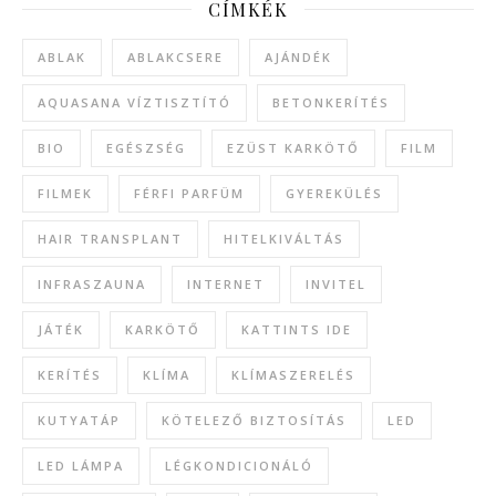
CÍMKÉK
ABLAK
ABLAKCSERE
AJÁNDÉK
AQUASANA VÍZTISZTÍTÓ
BETONKERÍTÉS
BIO
EGÉSZSÉG
EZÜST KARKÖTŐ
FILM
FILMEK
FÉRFI PARFÜM
GYEREKÜLÉS
HAIR TRANSPLANT
HITELKIVÁLTÁS
INFRASZAUNA
INTERNET
INVITEL
JÁTÉK
KARKÖTŐ
KATTINTS IDE
KERÍTÉS
KLÍMA
KLÍMASZERELÉS
KUTYATÁP
KÖTELEZŐ BIZTOSÍTÁS
LED
LED LÁMPA
LÉGKONDICIONÁLÓ