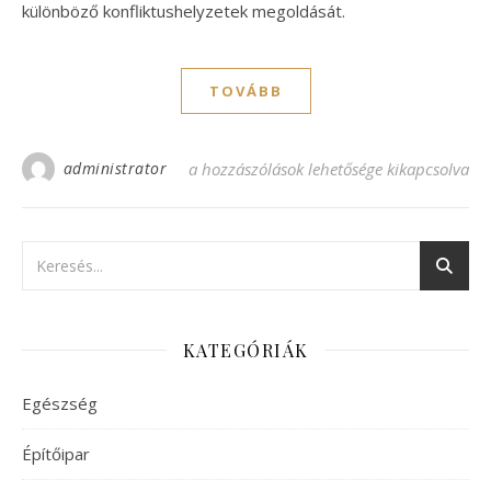
különböző konfliktushelyzetek megoldását.
TOVÁBB
administrator
A konfliktuskezelésre a megoldás az asszer
a hozzászólások lehetősége kikapcsolva
KATEGÓRIÁK
Egészség
Építőipar