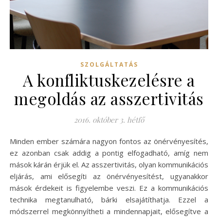
SZOLGÁLTATÁS
A konfliktuskezelésre a
megoldás az asszertivitás
2016. október 3. hétfő
Minden ember számára nagyon fontos az önérvényesítés,
ez azonban csak addig a pontig elfogadható, amíg nem
mások kárán érjük el. Az asszertivitás, olyan kommunikációs
eljárás, ami elősegíti az önérvényesítést, ugyanakkor
mások érdekeit is figyelembe veszi. Ez a kommunikációs
technika megtanulható, bárki elsajátíthatja. Ezzel a
módszerrel megkönnyítheti a mindennapjait, elősegítve a