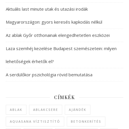
Aktuális last minute utak és utazási irodák
Magyarországon: gyors keresés kapkodás nélkül
Az ablak Győr otthonainak elengedhetetlen eszközei
Laza szemhéj kezelése Budapest szemészetein: milyen
lehetőségek érhetők el?
A serdülőkor pszichológia rövid bemutatása
CÍMKÉK
ABLAK
ABLAKCSERE
AJÁNDÉK
AQUASANA VÍZTISZTÍTÓ
BETONKERÍTÉS