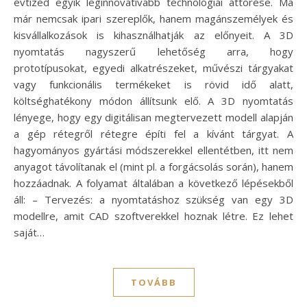
évtized egyik leginnovatívabb technológiai áttörése. Ma
már nemcsak ipari szereplők, hanem magánszemélyek és
kisvállalkozások is kihasználhatják az előnyeit. A 3D
nyomtatás nagyszerű lehetőség arra, hogy
prototípusokat, egyedi alkatrészeket, művészi tárgyakat
vagy funkcionális termékeket is rövid idő alatt,
költséghatékony módon állítsunk elő. A 3D nyomtatás
lényege, hogy egy digitálisan megtervezett modell alapján
a gép rétegről rétegre építi fel a kívánt tárgyat. A
hagyományos gyártási módszerekkel ellentétben, itt nem
anyagot távolítanak el (mint pl. a forgácsolás során), hanem
hozzáadnak. A folyamat általában a következő lépésekből
áll: – Tervezés: a nyomtatáshoz szükség van egy 3D
modellre, amit CAD szoftverekkel hoznak létre. Ez lehet
saját…
TOVÁBB