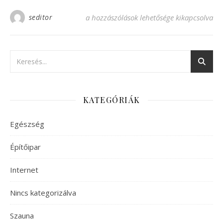
seditor
3D nyomtatás egyedi tervezéssel bejegyzé
a hozzászólások lehetősége kikapcsolva
KATEGÓRIÁK
Egészség
Építőipar
Internet
Nincs kategorizálva
Szauna