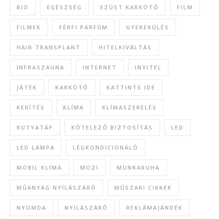
BIO
EGÉSZSÉG
EZÜST KARKÖTŐ
FILM
FILMEK
FÉRFI PARFÜM
GYEREKÜLÉS
HAIR TRANSPLANT
HITELKIVÁLTÁS
INFRASZAUNA
INTERNET
INVITEL
JÁTÉK
KARKÖTŐ
KATTINTS IDE
KERÍTÉS
KLÍMA
KLÍMASZERELÉS
KUTYATÁP
KÖTELEZŐ BIZTOSÍTÁS
LED
LED LÁMPA
LÉGKONDICIONÁLÓ
MOBIL KLÍMA
MOZI
MUNKARUHA
MŰANYAG NYÍLÁSZÁRÓ
MŰSZAKI CIKKEK
NYOMDA
NYÍLÁSZÁRÓ
REKLÁMAJÁNDÉK