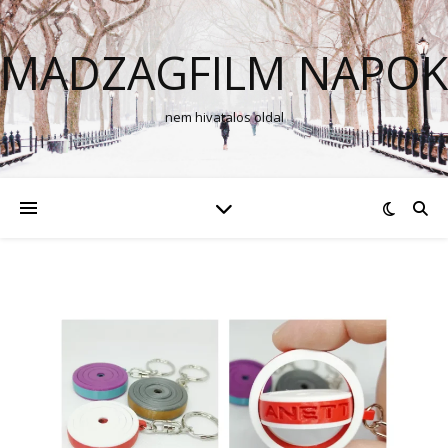
MADZAGFILM NAPOK
nem hivatalos oldal