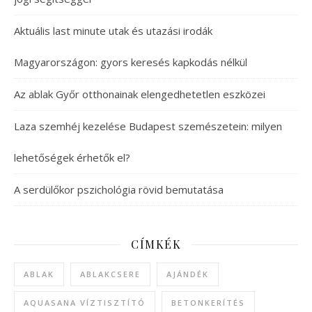
Aktuális last minute utak és utazási irodák
Magyarországon: gyors keresés kapkodás nélkül
Az ablak Győr otthonainak elengedhetetlen eszközei
Laza szemhéj kezelése Budapest szemészetein: milyen
lehetőségek érhetők el?
A serdülőkor pszichológia rövid bemutatása
CÍMKÉK
ABLAK
ABLAKCSERE
AJÁNDÉK
AQUASANA VÍZTISZTÍTÓ
BETONKERÍTÉS