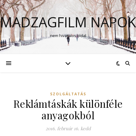
MADZAGFILM NAPOK
nem hivatalos oldal
SZOLGÁLTATÁS
Reklámtáskák különféle
anyagokból
2016. február 16. kedd