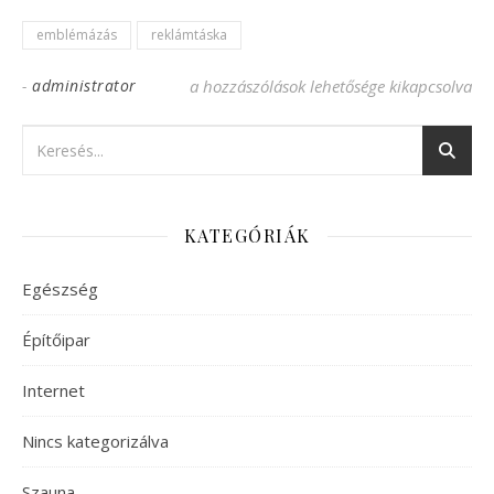
emblémázás
reklámtáska
-
administrator
Reklámtáskák különféle anyagokból bejeg
a hozzászólások lehetősége kikapcsolva
KATEGÓRIÁK
Egészség
Építőipar
Internet
Nincs kategorizálva
Szauna