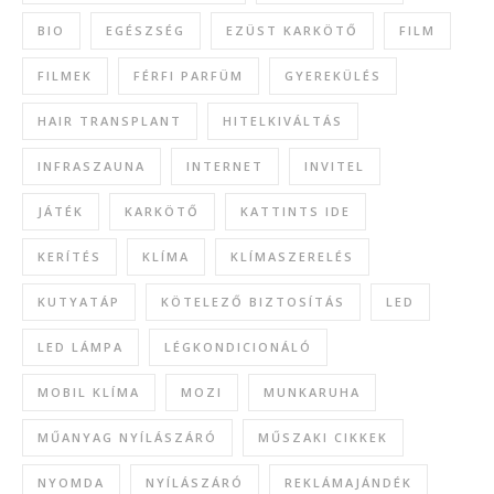
BIO
EGÉSZSÉG
EZÜST KARKÖTŐ
FILM
FILMEK
FÉRFI PARFÜM
GYEREKÜLÉS
HAIR TRANSPLANT
HITELKIVÁLTÁS
INFRASZAUNA
INTERNET
INVITEL
JÁTÉK
KARKÖTŐ
KATTINTS IDE
KERÍTÉS
KLÍMA
KLÍMASZERELÉS
KUTYATÁP
KÖTELEZŐ BIZTOSÍTÁS
LED
LED LÁMPA
LÉGKONDICIONÁLÓ
MOBIL KLÍMA
MOZI
MUNKARUHA
MŰANYAG NYÍLÁSZÁRÓ
MŰSZAKI CIKKEK
NYOMDA
NYÍLÁSZÁRÓ
REKLÁMAJÁNDÉK