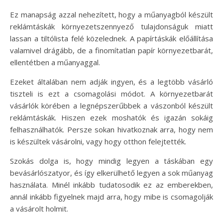
Ez manapság azzal nehezített, hogy a műanyagból készült
reklámtáskák környezetszennyező tulajdonságuk miatt
lassan a tiltólista felé közelednek. A papírtáskák előállítása
valamivel drágább, de a finomítatlan papír környezetbarát,
ellentétben a műanyaggal.
Ezeket általában nem adják ingyen, és a legtöbb vásárló
tiszteli is ezt a csomagolási módot. A környezetbarát
vásárlók körében a legnépszerűbbek a vászonból készült
reklámtáskák. Hiszen ezek moshatók és igazán sokáig
felhasználhatók. Persze sokan hivatkoznak arra, hogy nem
is készültek vásárolni, vagy hogy otthon felejtették.
Szokás dolga is, hogy mindig legyen a táskában egy
bevásárlószatyor, és így elkerülhető legyen a sok műanyag
használata. Minél inkább tudatosodik ez az emberekben,
annál inkább figyelnek majd arra, hogy mibe is csomagolják
a vásárolt holmit.