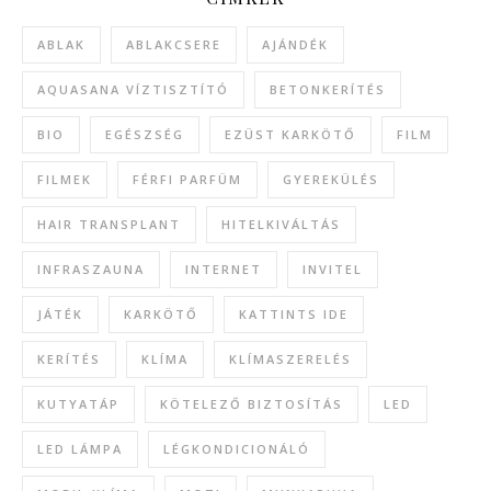
ABLAK
ABLAKCSERE
AJÁNDÉK
AQUASANA VÍZTISZTÍTÓ
BETONKERÍTÉS
BIO
EGÉSZSÉG
EZÜST KARKÖTŐ
FILM
FILMEK
FÉRFI PARFÜM
GYEREKÜLÉS
HAIR TRANSPLANT
HITELKIVÁLTÁS
INFRASZAUNA
INTERNET
INVITEL
JÁTÉK
KARKÖTŐ
KATTINTS IDE
KERÍTÉS
KLÍMA
KLÍMASZERELÉS
KUTYATÁP
KÖTELEZŐ BIZTOSÍTÁS
LED
LED LÁMPA
LÉGKONDICIONÁLÓ