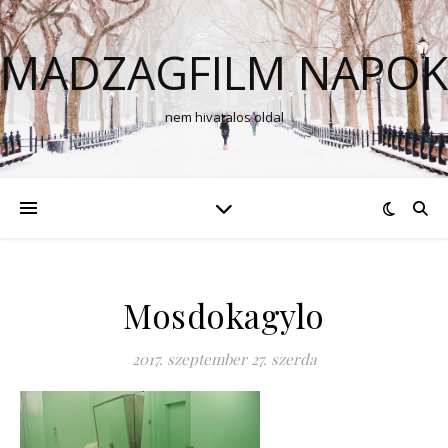
MADZAGFILM NAPOK
nem hivatalos oldal
Mosdokagylo
2017. szeptember 27. szerda