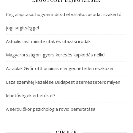
Cég alapítása: hogyan indítsd el vállalkozásodat szakértő
jogi segítséggel
Aktuális last minute utak és utazási irodák
Magyarországon: gyors keresés kapkodás nélkül
Az ablak Győr otthonainak elengedhetetlen eszközei
Laza szemhéj kezelése Budapest szemészetein: milyen
lehetőségek érhetők el?
A serdülőkor pszichológia rövid bemutatása
CÍMKÉK