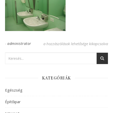
-
administrator
Mosdokagylo bejegyzéshez
a hozzászólások lehetősége kikapcsolva
KATEGÓRIÁK
Egészség
Építőipar