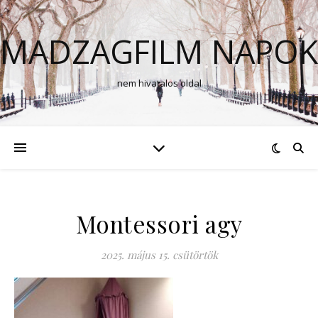
MADZAGFILM NAPOK
nem hivatalos oldal
Montessori agy
2025. május 15. csütörtök