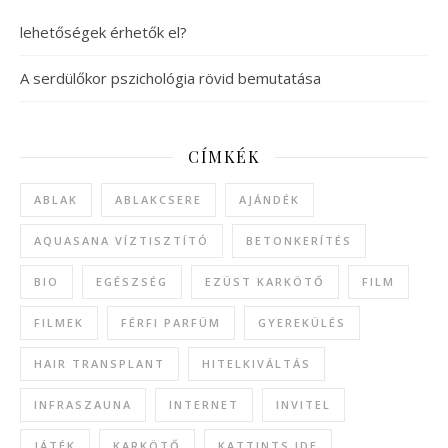
lehetőségek érhetők el?
A serdülőkor pszichológia rövid bemutatása
CÍMKÉK
ABLAK
ABLAKCSERE
AJÁNDÉK
AQUASANA VÍZTISZTÍTÓ
BETONKERÍTÉS
BIO
EGÉSZSÉG
EZÜST KARKÖTŐ
FILM
FILMEK
FÉRFI PARFÜM
GYEREKÜLÉS
HAIR TRANSPLANT
HITELKIVÁLTÁS
INFRASZAUNA
INTERNET
INVITEL
JÁTÉK
KARKÖTŐ
KATTINTS IDE