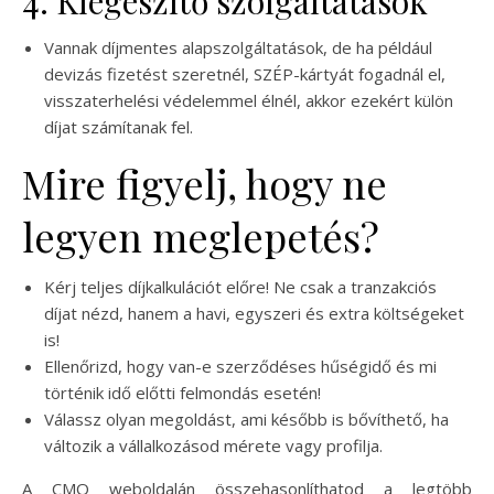
4. Kiegészítő szolgáltatások
Vannak díjmentes alapszolgáltatások, de ha például
devizás fizetést szeretnél, SZÉP-kártyát fogadnál el,
visszaterhelési védelemmel élnél, akkor ezekért külön
díjat számítanak fel.
Mire figyelj, hogy ne
legyen meglepetés?
Kérj teljes díjkalkulációt előre! Ne csak a tranzakciós
díjat nézd, hanem a havi, egyszeri és extra költségeket
is!
Ellenőrizd, hogy van-e szerződéses hűségidő és mi
történik idő előtti felmondás esetén!
Válassz olyan megoldást, ami később is bővíthető, ha
változik a vállalkozásod mérete vagy profilja.
A CMO weboldalán összehasonlíthatod a legtöbb