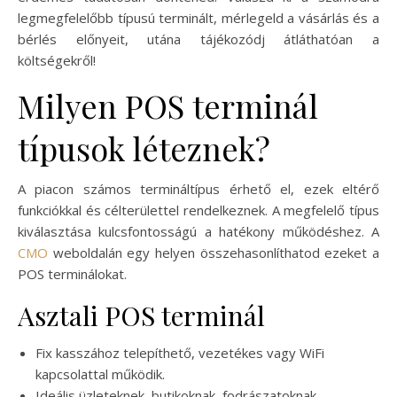
legmegfelelőbb típusú terminált, mérlegeld a vásárlás és a
bérlés előnyeit, utána tájékozódj átláthatóan a
költségekről!
Milyen POS terminál
típusok léteznek?
A piacon számos termináltípus érhető el, ezek eltérő
funkciókkal és célterülettel rendelkeznek. A megfelelő típus
kiválasztása kulcsfontosságú a hatékony működéshez. A
CMO
weboldalán egy helyen összehasonlíthatod ezeket a
POS terminálokat.
Asztali POS terminál
Fix kasszához telepíthető, vezetékes vagy WiFi
kapcsolattal működik.
Ideális üzleteknek, butikoknak, fodrászatoknak.