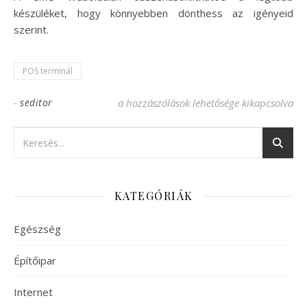
készüléket, hogy könnyebben dönthess az igényeid
szerint.
POS terminál
-
seditor
Mitől függ a POS terminál tranzakciós díj
a hozzászólások lehetősége kikapcsolva
KATEGÓRIÁK
Egészség
Építőipar
Internet