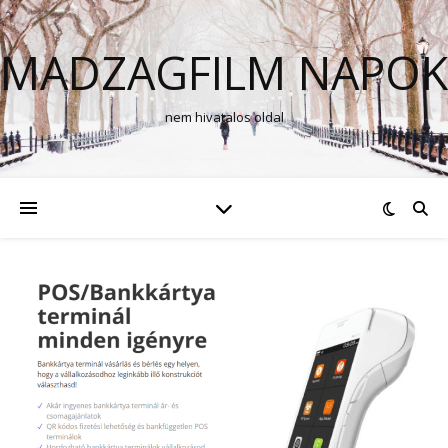
MADZAGFILM NAPOK
nem hivatalos oldal