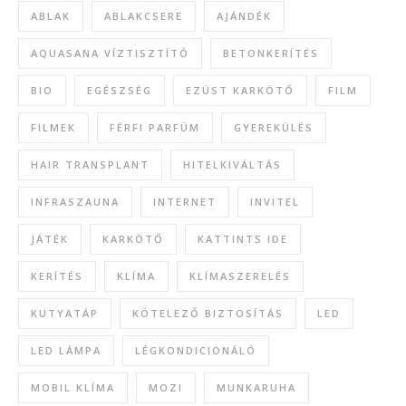
ABLAK
ABLAKCSERE
AJÁNDÉK
AQUASANA VÍZTISZTÍTÓ
BETONKERÍTÉS
BIO
EGÉSZSÉG
EZÜST KARKÖTŐ
FILM
FILMEK
FÉRFI PARFÜM
GYEREKÜLÉS
HAIR TRANSPLANT
HITELKIVÁLTÁS
INFRASZAUNA
INTERNET
INVITEL
JÁTÉK
KARKÖTŐ
KATTINTS IDE
KERÍTÉS
KLÍMA
KLÍMASZERELÉS
KUTYATÁP
KÖTELEZŐ BIZTOSÍTÁS
LED
LED LÁMPA
LÉGKONDICIONÁLÓ
MOBIL KLÍMA
MOZI
MUNKARUHA