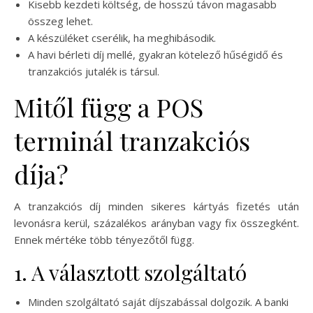
Kisebb kezdeti költség, de hosszú távon magasabb
összeg lehet.
A készüléket cserélik, ha meghibásodik.
A havi bérleti díj mellé, gyakran kötelező hűségidő és
tranzakciós jutalék is társul.
Mitől függ a POS
terminál tranzakciós
díja?
A tranzakciós díj minden sikeres kártyás fizetés után
levonásra kerül, százalékos arányban vagy fix összegként.
Ennek mértéke több tényezőtől függ.
1. A választott szolgáltató
Minden szolgáltató saját díjszabással dolgozik. A banki