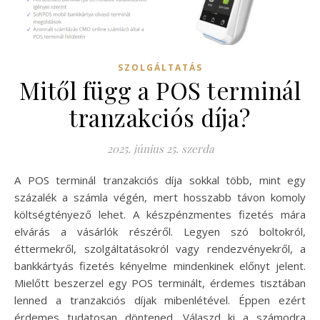
SZOLGÁLTATÁS
Mitől függ a POS terminál
tranzakciós díja?
2025. június 25. szerda
A POS terminál tranzakciós díja sokkal több, mint egy
százalék a számla végén, mert hosszabb távon komoly
költségtényező lehet. A készpénzmentes fizetés mára
elvárás a vásárlók részéről. Legyen szó boltokról,
éttermekről, szolgáltatásokról vagy rendezvényekről, a
bankkártyás fizetés kényelme mindenkinek előnyt jelent.
Mielőtt beszerzel egy POS terminált, érdemes tisztában
lenned a tranzakciós díjak mibenlétével. Éppen ezért
érdemes tudatosan döntened. Válaszd ki a számodra