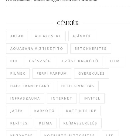
CÍMKÉK
ABLAK
ABLAKCSERE
AJÁNDÉK
AQUASANA VÍZTISZTÍTÓ
BETONKERÍTÉS
BIO
EGÉSZSÉG
EZÜST KARKÖTŐ
FILM
FILMEK
FÉRFI PARFÜM
GYEREKÜLÉS
HAIR TRANSPLANT
HITELKIVÁLTÁS
INFRASZAUNA
INTERNET
INVITEL
JÁTÉK
KARKÖTŐ
KATTINTS IDE
KERÍTÉS
KLÍMA
KLÍMASZERELÉS
KUTYATÁP
KÖTELEZŐ BIZTOSÍTÁS
LED