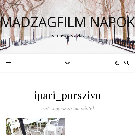
MADZAGFILM NAPOK
nem hivatalos oldal
ipari_porszivo
2016. augusztus 26. péntek