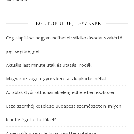
LEGUTÓBBI BEJEGYZÉSEK
Cég alapítása: hogyan indítsd el vállalkozásodat szakértő
jogi segítséggel
Aktuális last minute utak és utazási irodák
Magyarországon: gyors keresés kapkodás nélkül
Az ablak Győr otthonainak elengedhetetlen eszközei
Laza szemhéj kezelése Budapest szemészetein: milyen
lehetőségek érhetők el?
A serdülőkor pszichológia rövid bemutatása