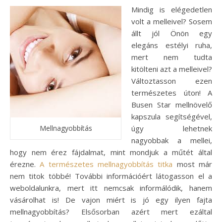
Mindig is elégedetlen
volt a melleivel? Sosem
állt jól Önön egy
elegáns estélyi ruha,
mert nem tudta
kitölteni azt a melleivel?
Változtasson ezen
természetes úton! A
Busen Star mellnövelő
kapszula segítségével,
Mellnagyobbítás
úgy lehetnek
nagyobbak a mellei,
hogy nem érez fájdalmat, mint mondjuk a műtét által
érezne.
A természetes mellnagyobbítás titka
most már
nem titok többé! További információért látogasson el a
weboldalunkra, mert itt nemcsak informálódik, hanem
vásárolhat is!
De vajon miért is jó egy ilyen fajta
mellnagyobbítás? Elsősorban azért mert ezáltal