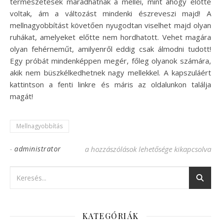
természetesek maradhatnak a mellei, mint ahogy előtte
voltak, ám a változást mindenki észreveszi majd! A
mellnagyobbítást követően nyugodtan viselhet majd olyan
ruhákat, amelyeket előtte nem hordhatott. Vehet magára
olyan fehérneműt, amilyenről eddig csak álmodni tudott!
Egy próbát mindenképpen megér, főleg olyanok számára,
akik nem büszkélkedhetnek nagy mellekkel. A kapszuláért
kattintson a fenti linkre és máris az oldalunkon találja
magát!
Mellnagyobbítás
-
administrator
Mellnagyobbítás természetes módszerrel!
a hozzászólások lehetősége kikapcsolva
KATEGÓRIÁK