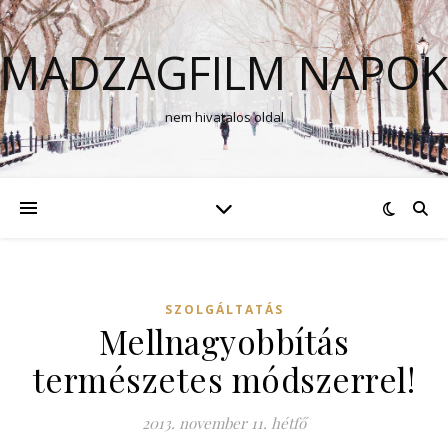
MADZAGFILM NAPOK
nem hivatalos oldal
SZOLGÁLTATÁS
Mellnagyobbítás
természetes módszerrel!
2013. november 11. hétfő