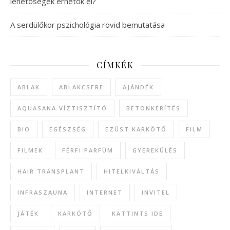
lehetőségek érhetők el?
A serdülőkor pszichológia rövid bemutatása
CÍMKÉK
ABLAK
ABLAKCSERE
AJÁNDÉK
AQUASANA VÍZTISZTÍTÓ
BETONKERÍTÉS
BIO
EGÉSZSÉG
EZÜST KARKÖTŐ
FILM
FILMEK
FÉRFI PARFÜM
GYEREKÜLÉS
HAIR TRANSPLANT
HITELKIVÁLTÁS
INFRASZAUNA
INTERNET
INVITEL
JÁTÉK
KARKÖTŐ
KATTINTS IDE