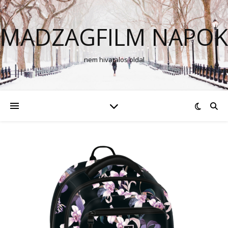
MADZAGFILM NAPOK
nem hivatalos oldal