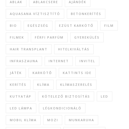
ABLAK
ABLAKCSERE
AJÁNDÉK
AQUASANA VÍZTISZTÍTÓ
BETONKERÍTÉS
BIO
EGÉSZSÉG
EZÜST KARKÖTŐ
FILM
FILMEK
FÉRFI PARFÜM
GYEREKÜLÉS
HAIR TRANSPLANT
HITELKIVÁLTÁS
INFRASZAUNA
INTERNET
INVITEL
JÁTÉK
KARKÖTŐ
KATTINTS IDE
KERÍTÉS
KLÍMA
KLÍMASZERELÉS
KUTYATÁP
KÖTELEZŐ BIZTOSÍTÁS
LED
LED LÁMPA
LÉGKONDICIONÁLÓ
MOBIL KLÍMA
MOZI
MUNKARUHA