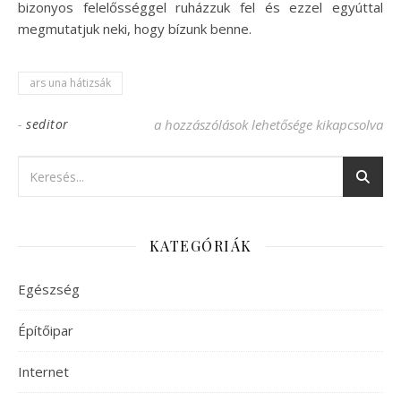
bizonyos felelősséggel ruházzuk fel és ezzel egyúttal
megmutatjuk neki, hogy bízunk benne.
ars una hátizsák
-
seditor
Megbízható útitárs az Ars Una hátizsák b
a hozzászólások lehetősége kikapcsolva
KATEGÓRIÁK
Egészség
Építőipar
Internet