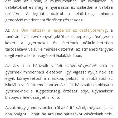
ott van: az utcán, a múzeumokban, az iskolákban, a
vállalatoknál és még a nyaraláson is, szilárdan a vállakra
erősítve. A legfiatalabbaktól a felnőttekig, minden
generáció mindennapi életében részt vesz.
Az
Ars Una hátizsák a nappalitól az osztályteremig
, a
tanórán kívüli tevékenységektől az ünnepekig, hűségesen
követi a gyermeket és életének nélkülözhetetlen
tartozékává válik. Felmérések szerint, az átmeneti tárgyak
segítenek a biztonságérzet kialakításában.
Az Ars Una hátizsák valódi szövetségesévé válik a
gyermek mindennapi életében, így vigaszt nyújt neki az
egyik környezetből a másikba, például a szobájából az
iskolába való átmenet során. A saját hátizsák birtoklása a
gyermeknek a függetlenség érzését adja, ugyanakkor
bizonyos felelősséget is ró rá.
Azzal, hogy gondoskodik erről az útitársáról, megtanulja az
önállóságot. Tehát, ha Ars Una hátizsákot vásárolunk neki,