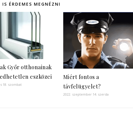
 IS ÉRDEMES MEGNÉZNI
lak Győr otthonainak
edhetetlen eszközei
Miért fontos a
ius 18. szombat
távfelügyelet?
2022. szeptember 14. szerda