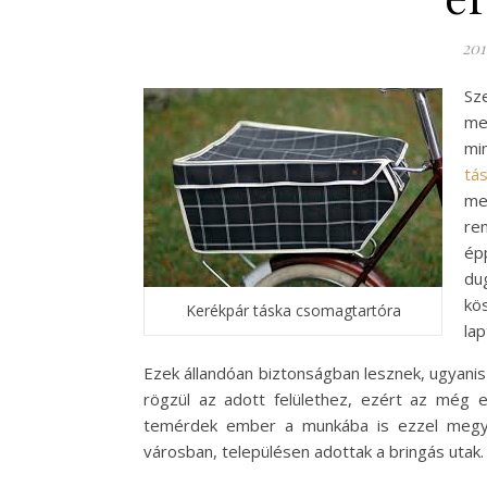
201
Sz
me
mi
tá
me
re
ép
dug
kö
Kerékpár táska csomagtartóra
lap
Ezek állandóan biztonságban lesznek, ugyanis
rögzül az adott felülethez, ezért az még e
temérdek ember a munkába is ezzel megy, é
városban, településen adottak a bringás utak.