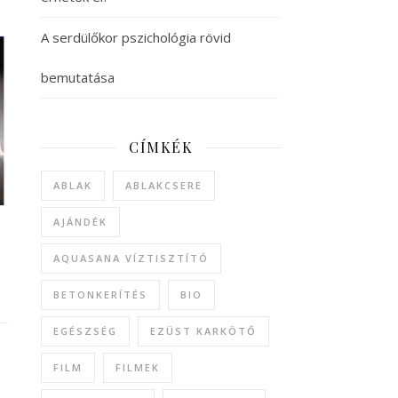
A serdülőkor pszichológia rövid
bemutatása
CÍMKÉK
ABLAK
ABLAKCSERE
AJÁNDÉK
AQUASANA VÍZTISZTÍTÓ
BETONKERÍTÉS
BIO
EGÉSZSÉG
EZÜST KARKÖTŐ
FILM
FILMEK