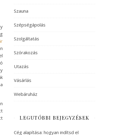
Szauna
Szépségápolás
y
eg
Szolgáltatás
ár
n
Szórakozás
el
ló
Utazás
gy
ak
Vásárlás
 a
Webáruház
an
tt
LEGUTÓBBI BEJEGYZÉSEK
tt
Cég alapítása: hogyan indítsd el