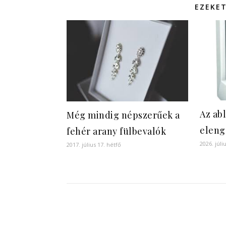
EZEKET
Az ab
Még mindig népszerűek a
eleng
fehér arany fülbevalók
2026. júl
2017. július 17. hétfő