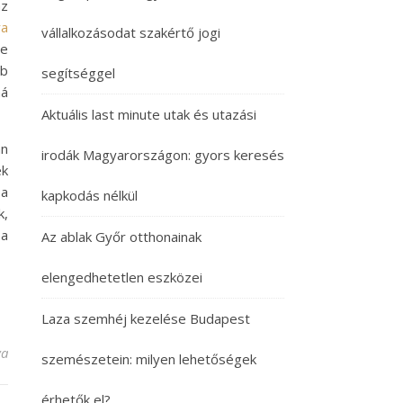
az
ra
vállalkozásodat szakértő jogi
ge
bb
segítséggel
ná
Aktuális last minute utak és utazási
an
irodák Magyarországon: gyors keresés
ek
 a
kapkodás nélkül
k,
 a
Az ablak Győr otthonainak
elengedhetetlen eszközei
Laza szemhéj kezelése Budapest
l erről tudni? bejegyzéshez
va
szemészetein: milyen lehetőségek
érhetők el?