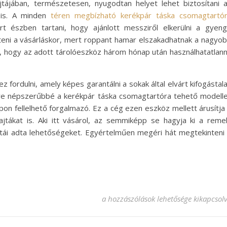
tájában, természetesen, nyugodtan helyet lehet biztosítani 
k is. A minden
téren megbízható kerékpár táska csomagtartó
rt észben tartani, hogy ajánlott messziről elkerülni a gyen
teni a vásárláskor, mert roppant hamar elszakadhatnak a nagyo
a, hogy az adott tárolóeszköz három hónap után használhatatlan
fordulni, amely képes garantálni a sokak által elvárt kifogástal
gyre népszerűbbé a kerékpár táska csomagtartóra tehető modell
n fellelhető forgalmazó. Ez a cég ezen eszköz mellett árusítja
fajtákat is. Aki itt vásárol, az semmiképp se hagyja ki a reme
jtái adta lehetőségeket. Egyértelműen megéri hát megtekinteni
Kerékpár táska csomagtartóra? Mit kel
a hozzászólások lehetősége kikapcsol