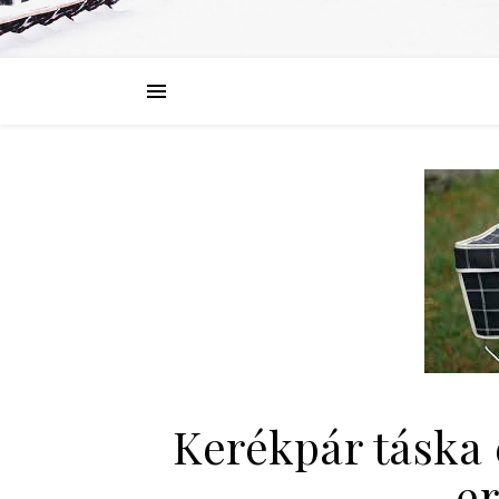
Kerékpár táska 
er