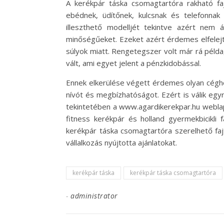
A kerékpár táska csomagtartóra rakható faj
ebédnek, üdítőnek, kulcsnak és telefonna
illeszthető modelljét tekintve azért nem á
minőségűeket. Ezeket azért érdemes elfelej
súlyok miatt. Rengetegszer volt már rá péld
vált, ami egyet jelent a pénzkidobással.
Ennek elkerülése végett érdemes olyan céghez 
nívót és megbízhatóságot. Ezért is válik e
tekintetében a www.agardikerekpar.hu weblapo
fitness kerékpár és holland gyermekbicikli 
kerékpár táska csomagtartóra szerelhető fa
vállalkozás nyújtotta ajánlatokat.
kerékpár táska
kerékpár táska csomagtartóra
-
administrator