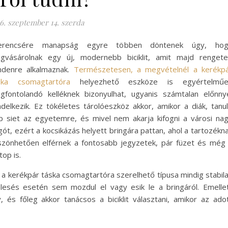
6. szeptember 14. szerda
erencsére manapság egyre többen döntenek úgy, hog
gvásárolnak egy új, modernebb biciklit, amit majd renget
ndenre alkalmaznak.
Természetesen, a megvételnél a kerékp
ska csomagtartóra
helyezhető eszköze is egyértelműe
gfontolandó kelléknek bizonyulhat, ugyanis számtalan előnny
ndelkezik. Ez tökéletes tárolóeszköz akkor, amikor a diák, tanu
p siet az egyetemre, és mivel nem akarja kifogni a városi na
ót, ezért a kocsikázás helyett bringára pattan, ahol a tartozékn
szönhetően elférnek a fontosabb jegyzetek, pár füzet és még
top is.
 a kerékpár táska csomagtartóra szerelhető típusa mindig stabil
lesés esetén sem mozdul el vagy esik le a bringáról. Emelle
s főleg akkor tanácsos a biciklit választani, amikor az ado