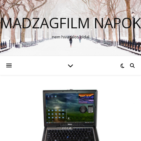
MADZAGFILM NAPOK
nem hivatalos oldal