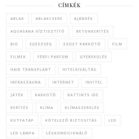
CÍMKÉK
ABLAK
ABLAKCSERE
AJÁNDÉK
AQUASANA VÍZTISZTÍTÓ
BETONKERÍTÉS
BIO
EGÉSZSÉG
EZÜST KARKÖTŐ
FILM
FILMEK
FÉRFI PARFÜM
GYEREKÜLÉS
HAIR TRANSPLANT
HITELKIVÁLTÁS
INFRASZAUNA
INTERNET
INVITEL
JÁTÉK
KARKÖTŐ
KATTINTS IDE
KERÍTÉS
KLÍMA
KLÍMASZERELÉS
KUTYATÁP
KÖTELEZŐ BIZTOSÍTÁS
LED
LED LÁMPA
LÉGKONDICIONÁLÓ