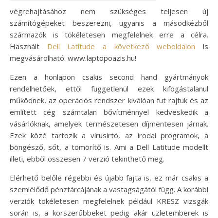
végrehajtásához nem szükséges teljesen új
számítógépeket beszerezni, ugyanis a másodkézből
származók is tökéletesen megfelelnek erre a célra.
Használt
Dell Latitude a következő weboldalon
is
megvásárolható: www.laptopoazis.hu!
Ezen a honlapon csakis second hand gyártmányok
rendelhetőek, ettől függetlenül ezek kifogástalanul
működnek, az operációs rendszer kiválóan fut rajtuk és az
említett cég számtalan bővítménnyel kedveskedik a
vásárlóknak, amelyek természetesen díjmentesen járnak.
Ezek közé tartozik a vírusirtó, az irodai programok, a
böngésző, sőt, a tömörítő is. Ami a Dell Latitude modellt
illeti, ebből összesen 7 verzió tekinthető meg.
Elérhető belőle régebbi és újabb fajta is, ez már csakis a
szemlélődő pénztárcájának a vastagságától függ. A korábbi
verziók tökéletesen megfelelnek például KRESZ vizsgák
során is, a korszerűbbeket pedig akár üzletemberek is