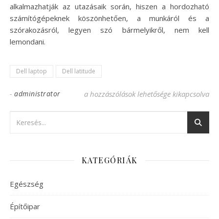
alkalmazhatják az utazásaik során, hiszen a hordozható
számítógépeknek köszönhetően, a munkáról és a
szórakozásról, legyen szó bármelyikről, nem kell
lemondani.
Dell laptop
Dell latitude
-
administrator
Ismerkedjen meg a Dell Latitude tulajdons
a hozzászólások lehetősége kikapcsolva
KATEGÓRIÁK
Egészség
Építőipar