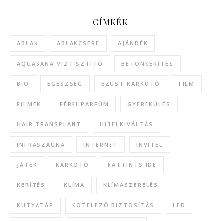
CÍMKÉK
ABLAK
ABLAKCSERE
AJÁNDÉK
AQUASANA VÍZTISZTÍTÓ
BETONKERÍTÉS
BIO
EGÉSZSÉG
EZÜST KARKÖTŐ
FILM
FILMEK
FÉRFI PARFÜM
GYEREKÜLÉS
HAIR TRANSPLANT
HITELKIVÁLTÁS
INFRASZAUNA
INTERNET
INVITEL
JÁTÉK
KARKÖTŐ
KATTINTS IDE
KERÍTÉS
KLÍMA
KLÍMASZERELÉS
KUTYATÁP
KÖTELEZŐ BIZTOSÍTÁS
LED