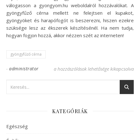
válogasson a gyongyom.hu weboldalról hozzávalókat. A
gyöngyfűző cérna mellett ne felejtsen el kupakot,
gyöngyöket és harapófogót is beszerezni, hiszen ezekre
szüksége lesz az ékszerek készítésénél. Ha nem tudja,
hogyan fogjon hozzá, akkor nézzen szét az interneten!
gyöngyfűző cérna
-
administrator
Gyöngyfűző cérna a látványos eredményh
a hozzászólások lehetősége kikapcsolva
KATEGÓRIÁK
Egészség