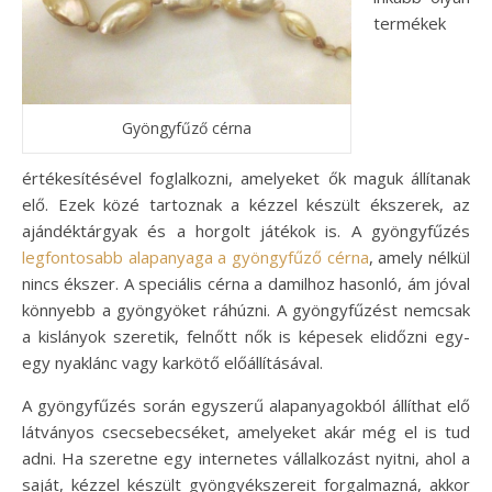
termékek
Gyöngyfűző cérna
értékesítésével foglalkozni, amelyeket ők maguk állítanak
elő. Ezek közé tartoznak a kézzel készült ékszerek, az
ajándéktárgyak és a horgolt játékok is. A gyöngyfűzés
legfontosabb alapanyaga a gyöngyfűző cérna
, amely nélkül
nincs ékszer. A speciális cérna a damilhoz hasonló, ám jóval
könnyebb a gyöngyöket ráhúzni. A gyöngyfűzést nemcsak
a kislányok szeretik, felnőtt nők is képesek elidőzni egy-
egy nyaklánc vagy karkötő előállításával.
A gyöngyfűzés során egyszerű alapanyagokból állíthat elő
látványos csecsebecséket, amelyeket akár még el is tud
adni. Ha szeretne egy internetes vállalkozást nyitni, ahol a
saját, kézzel készült gyöngyékszereit forgalmazná, akkor