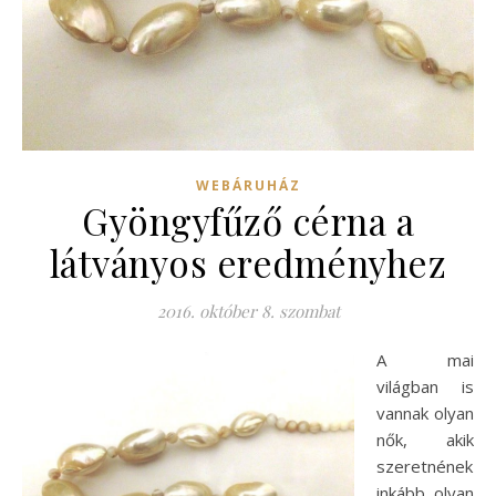
WEBÁRUHÁZ
Gyöngyfűző cérna a
látványos eredményhez
2016. október 8. szombat
A mai
világban is
vannak olyan
nők, akik
szeretnének
inkább olyan