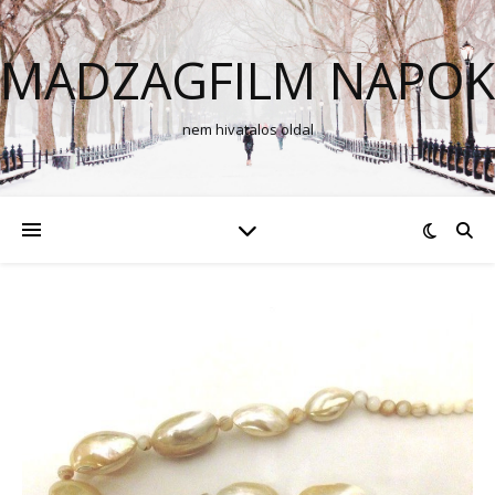
MADZAGFILM NAPOK
nem hivatalos oldal