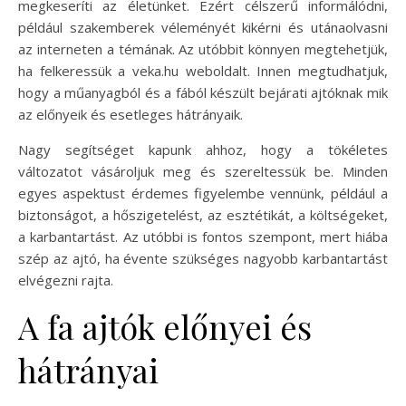
megkeseríti az életünket. Ezért célszerű informálódni,
például szakemberek véleményét kikérni és utánaolvasni
az interneten a témának. Az utóbbit könnyen megtehetjük,
ha felkeressük a veka.hu weboldalt. Innen megtudhatjuk,
hogy a műanyagból és a fából készült bejárati ajtóknak mik
az előnyeik és esetleges hátrányaik.
Nagy segítséget kapunk ahhoz, hogy a tökéletes
változatot vásároljuk meg és szereltessük be. Minden
egyes aspektust érdemes figyelembe vennünk, például a
biztonságot, a hőszigetelést, az esztétikát, a költségeket,
a karbantartást. Az utóbbi is fontos szempont, mert hiába
szép az ajtó, ha évente szükséges nagyobb karbantartást
elvégezni rajta.
A fa ajtók előnyei és
hátrányai