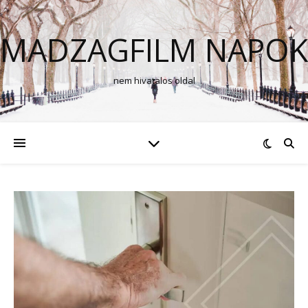
MADZAGFILM NAPOK
nem hivatalos oldal