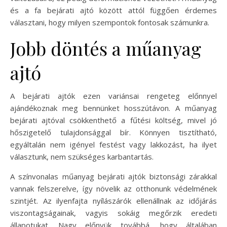
és a fa bejárati ajtó között attól függően érdemes
választani, hogy milyen szempontok fontosak számunkra.
Jobb döntés a műanyag
ajtó
A bejárati ajtók ezen variánsai rengeteg előnnyel
ajándékoznak meg bennünket hosszútávon. A műanyag
bejárati ajtóval csökkenthető a fűtési költség, mivel jó
hőszigetelő tulajdonsággal bír. Könnyen tisztítható,
egyáltalán nem igényel festést vagy lakkozást, ha ilyet
választunk, nem szükséges karbantartás.
A színvonalas műanyag bejárati ajtók biztonsági zárakkal
vannak felszerelve, így növelik az otthonunk védelmének
szintjét. Az ilyenfajta nyílászárók ellenállnak az időjárás
viszontagságainak, vagyis sokáig megőrzik eredeti
állapotukat. Nagy előnyük továbbá, hogy általában