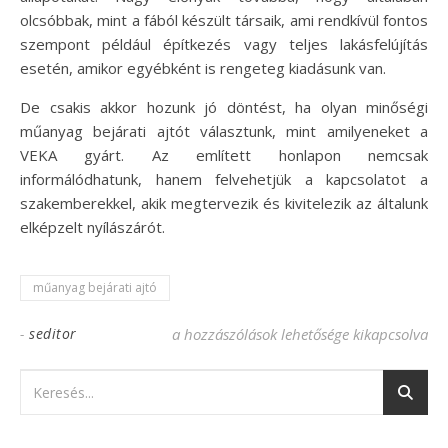
olcsóbbak, mint a fából készült társaik, ami rendkívül fontos
szempont például építkezés vagy teljes lakásfelújítás
esetén, amikor egyébként is rengeteg kiadásunk van.
De csakis akkor hozunk jó döntést, ha olyan minőségi
műanyag bejárati ajtót választunk, mint amilyeneket a
VEKA gyárt. Az említett honlapon nemcsak
informálódhatunk, hanem felvehetjük a kapcsolatot a
szakemberekkel, akik megtervezik és kivitelezik az általunk
elképzelt nyílászárót.
műanyag bejárati ajtó
-
seditor
Fa vagy műanyag bejárati ajtó: melyikkel
a hozzászólások lehetősége kikapcsolva