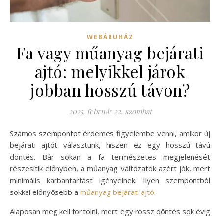
WEBÁRUHÁZ
Fa vagy műanyag bejárati
ajtó: melyikkel járok
jobban hosszú távon?
2025. február 22. szombat
Számos szempontot érdemes figyelembe venni, amikor új
bejárati ajtót választunk, hiszen ez egy hosszú távú
döntés. Bár sokan a fa természetes megjelenését
részesítik előnyben, a műanyag változatok azért jók, mert
minimális karbantartást igényelnek. Ilyen szempontból
sokkal előnyösebb a
műanyag bejárati ajtó
.
Alaposan meg kell fontolni, mert egy rossz döntés sok évig