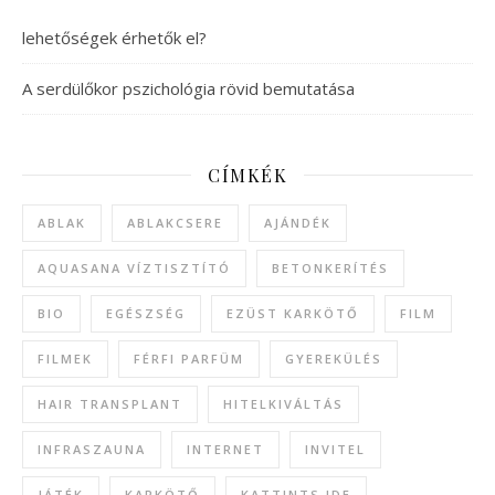
lehetőségek érhetők el?
A serdülőkor pszichológia rövid bemutatása
CÍMKÉK
ABLAK
ABLAKCSERE
AJÁNDÉK
AQUASANA VÍZTISZTÍTÓ
BETONKERÍTÉS
BIO
EGÉSZSÉG
EZÜST KARKÖTŐ
FILM
FILMEK
FÉRFI PARFÜM
GYEREKÜLÉS
HAIR TRANSPLANT
HITELKIVÁLTÁS
INFRASZAUNA
INTERNET
INVITEL
JÁTÉK
KARKÖTŐ
KATTINTS IDE