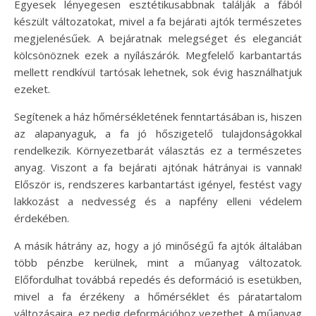
Egyesek lényegesen esztétikusabbnak találják a fából
készült változatokat, mivel a fa bejárati ajtók természetes
megjelenésűek. A bejáratnak melegséget és eleganciát
kölcsönöznek ezek a nyílászárók. Megfelelő karbantartás
mellett rendkívül tartósak lehetnek, sok évig használhatjuk
ezeket.
Segítenek a ház hőmérsékletének fenntartásában is, hiszen
az alapanyaguk, a fa jó hőszigetelő tulajdonságokkal
rendelkezik. Környezetbarát választás ez a természetes
anyag. Viszont a fa bejárati ajtónak hátrányai is vannak!
Először is, rendszeres karbantartást igényel, festést vagy
lakkozást a nedvesség és a napfény elleni védelem
érdekében.
A másik hátrány az, hogy a jó minőségű fa ajtók általában
több pénzbe kerülnek, mint a műanyag változatok.
Előfordulhat továbbá repedés és deformáció is esetükben,
mivel a fa érzékeny a hőmérséklet és páratartalom
változásaira, ez pedig deformációhoz vezethet. A műanyag