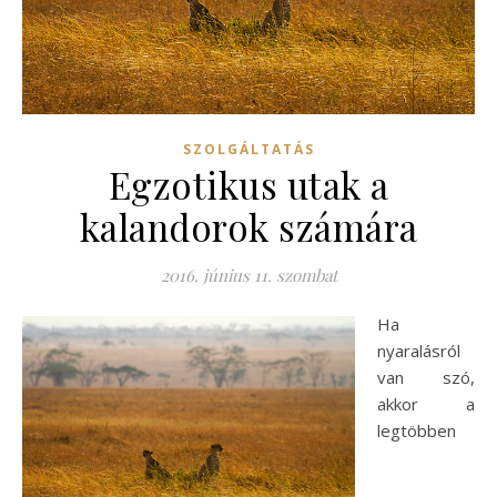
SZOLGÁLTATÁS
Egzotikus utak a
kalandorok számára
2016. június 11. szombat
Ha
nyaralásról
van szó,
akkor a
legtöbben