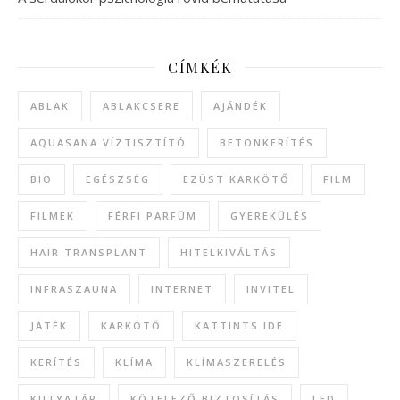
CÍMKÉK
ABLAK
ABLAKCSERE
AJÁNDÉK
AQUASANA VÍZTISZTÍTÓ
BETONKERÍTÉS
BIO
EGÉSZSÉG
EZÜST KARKÖTŐ
FILM
FILMEK
FÉRFI PARFÜM
GYEREKÜLÉS
HAIR TRANSPLANT
HITELKIVÁLTÁS
INFRASZAUNA
INTERNET
INVITEL
JÁTÉK
KARKÖTŐ
KATTINTS IDE
KERÍTÉS
KLÍMA
KLÍMASZERELÉS
KUTYATÁP
KÖTELEZŐ BIZTOSÍTÁS
LED