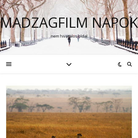
MADZAGFILM NAPOK
nem hivatalos oldal