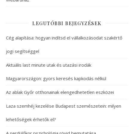
LEGUTÓBBI BEJEGYZÉSEK
Cég alapítása: hogyan indítsd el vállalkozásodat szakértő
jogi segítséggel
Aktuális last minute utak és utazási irodák
Magyarországon: gyors keresés kapkodás nélkül
Az ablak Győr otthonainak elengedhetetlen eszközei
Laza szemhéj kezelése Budapest szemészetein: milyen
lehetőségek érhetők el?
A serdülőkor pszichológia rövid bemutatása