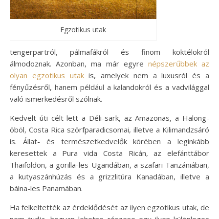
Egzotikus utak
tengerpartról, pálmafákról és finom koktélokról
álmodoznak. Azonban, ma már egyre
népszerűbbek az
olyan egzotikus utak
is, amelyek nem a luxusról és a
fényűzésről, hanem például a kalandokról és a vadvilággal
való ismerkedésről szólnak.
Kedvelt úti célt lett a Déli-sark, az Amazonas, a Halong-
öböl, Costa Rica szörfparadicsomai, illetve a Kilimandzsáró
is. Állat- és természetkedvelők körében a leginkább
keresettek a Pura vida Costa Ricán, az elefánttábor
Thaiföldön, a gorilla-les Ugandában, a szafari Tanzániában,
a kutyaszánhúzás és a grizzlitúra Kanadában, illetve a
bálna-les Panamában.
Ha felkeltették az érdeklődését az ilyen egzotikus utak, de
nem tudja, hogyan lehetne részese egy ilyen különleges