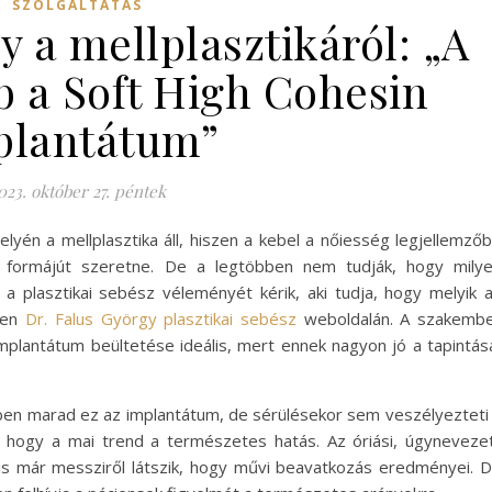
SZOLGÁLTATÁS
y a mellplasztikáról: „A
b a Soft High Cohesin
plantátum”
023. október 27. péntek
elyén a mellplasztika áll, hiszen a kebel a nőiesség legjellemző
 formájút szeretne. De a legtöbben nem tudják, hogy mily
a plasztikai sebész véleményét kérik, aki tudja, hogy melyik 
bben
Dr. Falus György plasztikai sebész
weboldalán. A szakemb
mplantátum beültetése ideális, mert ennek nagyon jó a tapintás
ben marad ez az implantátum, de sérülésekor sem veszélyezteti
ll, hogy a mai trend a természetes hatás. Az óriási, úgyneveze
nis már messziről látszik, hogy művi beavatkozás eredményei. D