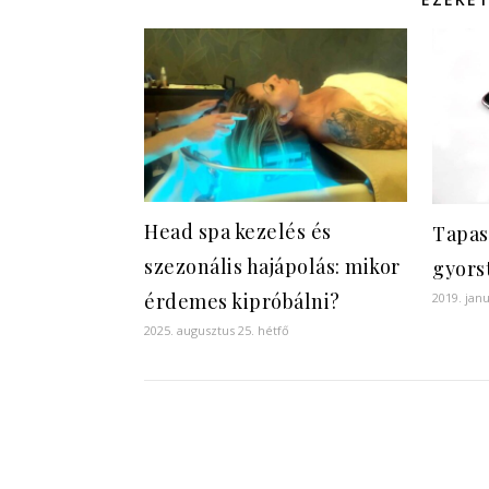
Head spa kezelés és
Tapas
szezonális hajápolás: mikor
gyors
érdemes kipróbálni?
2019. janu
2025. augusztus 25. hétfő