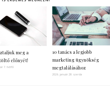
10 tanács a legjobb
ztaljuk meg a
marketing ügynökség
töltő előnyét!
megtalálásához
ár 7. hétfő
2026. január 28. szerda