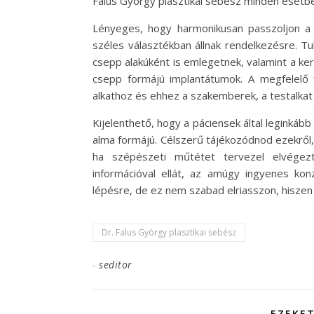
Falus György plasztikai sebész minden esetbe
Lényeges, hogy harmonikusan passzoljon a 
széles választékban állnak rendelkezésre. Tu
csepp alakúként is emlegetnek, valamint a k
csepp formájú implantátumok. A megfelelő f
alkathoz és ehhez a szakemberek, a testalkat 
Kijelenthető, hogy a páciensek által leginká
alma formájú. Célszerű tájékozódnod ezekről, i
ha szépészeti műtétet tervezel elvégezt
információval ellát, az amúgy ingyenes kon
lépésre, de ez nem szabad elriasszon, hiszen
Dr. Falus György plasztikai sebész
-
seditor
EZEKET