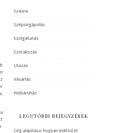
Szauna
Szépségápolás
Szolgáltatás
Szórakozás
bb
Utazás
en
az
Vásárlás
er
Webáruház
a,
 a
LEGUTÓBBI BEJEGYZÉSEK
tt
r.
Cég alapítása: hogyan indítsd el