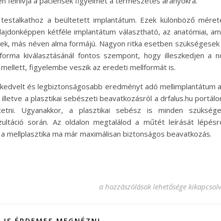
n felhívja a páciensek figyelmét a természetes arányokra.
testalkathoz a beültetett implantátum. Ezek különböző méret
lajdonképpen kétféle implantátum választható, az anatómiai, am
erek, más néven alma formájú. Nagyon ritka esetben szükségesek
orma kiválasztásánál fontos szempont, hogy illeszkedjen a n
mellett, figyelembe veszik az eredeti mellformát is.
bb kedvelt és legbiztonságosabb eredményt adó mellimplantátum 
lletve a plasztikai sebészeti beavatkozásról a drfalus.hu portálo
etni. Ugyanakkor, a plasztikai sebész is minden szükség
zultáció során. Az oldalon megtalálod a műtét leírását lépésr
 a mellplasztika ma már maximálisan biztonságos beavatkozás.
Dr. Falus György a mellplasztikáról:
a hozzászólások lehetősége kikapcsol
 IS ÉRDEMES MEGNÉZNI