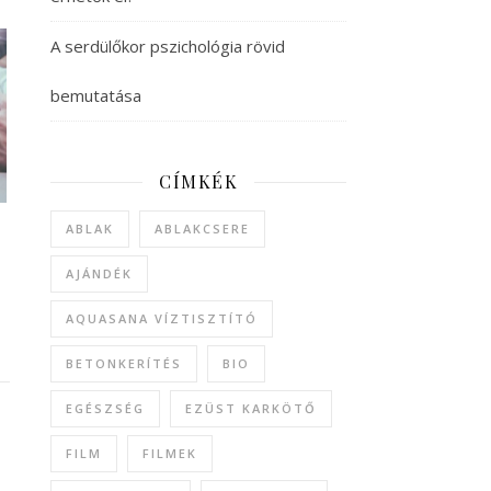
A serdülőkor pszichológia rövid
bemutatása
CÍMKÉK
ABLAK
ABLAKCSERE
AJÁNDÉK
AQUASANA VÍZTISZTÍTÓ
BETONKERÍTÉS
BIO
EGÉSZSÉG
EZÜST KARKÖTŐ
FILM
FILMEK