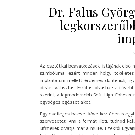
Dr. Falus Györg
legkorszerűb
im
2
Az esztétikai beavatkozások listájának első h
szimbóluma, ezért minden hölgy tökéletes
implantátum mellett érdemes dönteniük, így 
ideális választás. Erről is olvashatsz bőve
szerint, a legmodernebb Soft High Cohesin i
egységes egészet alkot.
Egy esetleges baleset következtében is egy
szervezetet. Ami a formát illeti, tudnod ke
lufimellek divatja már a múlté. Ezekről ugya