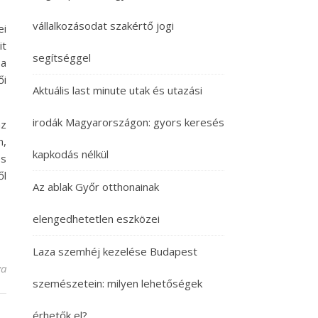
vállalkozásodat szakértő jogi
ei
it
segítséggel
 a
ői
Aktuális last minute utak és utazási
irodák Magyarországon: gyors keresés
az
n,
kapkodás nélkül
es
ől
Az ablak Győr otthonainak
elengedhetetlen eszközei
Laza szemhéj kezelése Budapest
 „A legkorszerűbb a Soft High Cohesin implantátum” bejegyzéshez
va
szemészetein: milyen lehetőségek
érhetők el?