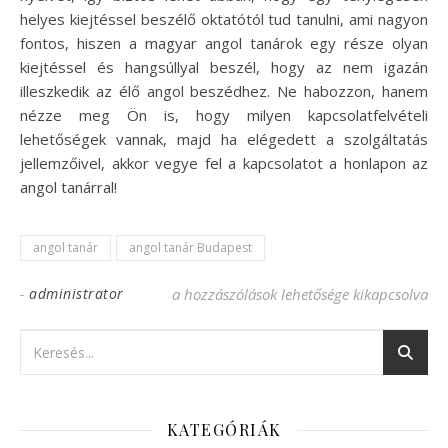
helyes kiejtéssel beszélő oktatótól tud tanulni, ami nagyon
fontos, hiszen a magyar angol tanárok egy része olyan
kiejtéssel és hangsúllyal beszél, hogy az nem igazán
illeszkedik az élő angol beszédhez. Ne habozzon, hanem
nézze meg Ön is, hogy milyen kapcsolatfelvételi
lehetőségek vannak, majd ha elégedett a szolgáltatás
jellemzőivel, akkor vegye fel a kapcsolatot a honlapon az
angol tanárral!
angol tanár
angol tanár Budapest
-
administrator
Beszédkészség-javítás egy angol tanárral 
a hozzászólások lehetősége kikapcsolva
KATEGÓRIÁK