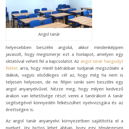
Angol tanár
helyesebben beszélni angolul, akkor mindenképpen
javasolt, hogy megismerje ezt a honlapot, amelyen egy
oktatóval veheti fel a kapcsolatot. Az
angol tanár hangsúlyt
fektet
arra, hogy minél bátrabban tudjanak megszólalni a
diákok, vagyis elsődleges cél az, hogy még ha nem is
teljesen helyesen, de ne féljen senki sem beszélni egy
angol anyanyelvűvel. Nézze meg, hogy milyen kedvező
árakon van lehetősége részt venni a tanórákon! A tanár
segítségével könnyedén felkészülhet nyelvvizsgára és az
érettségire is.
Az angol tanár anyanyelvi környezetben sajátította el a
nyelvet, így biztos lehet abban, hogy egy ténylegesen