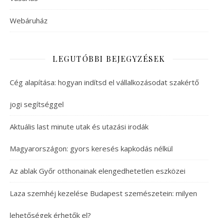
Webáruház
LEGUTÓBBI BEJEGYZÉSEK
Cég alapítása: hogyan indítsd el vállalkozásodat szakértő
jogi segítséggel
Aktuális last minute utak és utazási irodák
Magyarországon: gyors keresés kapkodás nélkül
Az ablak Győr otthonainak elengedhetetlen eszközei
Laza szemhéj kezelése Budapest szemészetein: milyen
lehetőségek érhetők el?