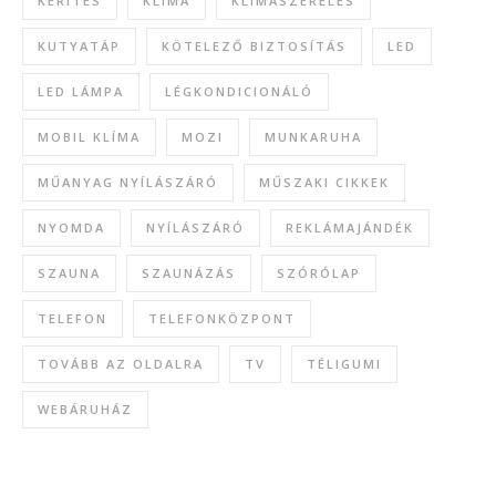
KERÍTÉS
KLÍMA
KLÍMASZERELÉS
KUTYATÁP
KÖTELEZŐ BIZTOSÍTÁS
LED
LED LÁMPA
LÉGKONDICIONÁLÓ
MOBIL KLÍMA
MOZI
MUNKARUHA
MŰANYAG NYÍLÁSZÁRÓ
MŰSZAKI CIKKEK
NYOMDA
NYÍLÁSZÁRÓ
REKLÁMAJÁNDÉK
SZAUNA
SZAUNÁZÁS
SZÓRÓLAP
TELEFON
TELEFONKÖZPONT
TOVÁBB AZ OLDALRA
TV
TÉLIGUMI
WEBÁRUHÁZ