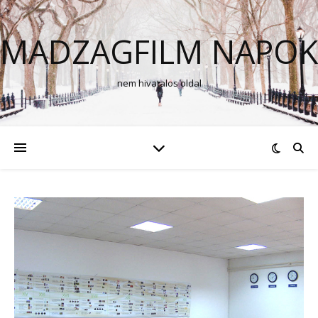
MADZAGFILM NAPOK
nem hivatalos oldal