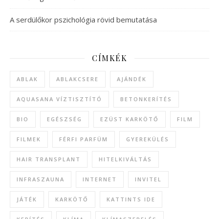
A serdülőkor pszichológia rövid bemutatása
CÍMKÉK
ABLAK
ABLAKCSERE
AJÁNDÉK
AQUASANA VÍZTISZTÍTÓ
BETONKERÍTÉS
BIO
EGÉSZSÉG
EZÜST KARKÖTŐ
FILM
FILMEK
FÉRFI PARFÜM
GYEREKÜLÉS
HAIR TRANSPLANT
HITELKIVÁLTÁS
INFRASZAUNA
INTERNET
INVITEL
JÁTÉK
KARKÖTŐ
KATTINTS IDE