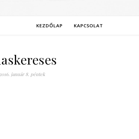
KEZDŐLAP
KAPCSOLAT
laskereses
2016. január 8. péntek