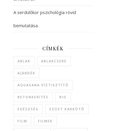
A serdülőkor pszichológia rövid
bemutatása
CÍMKÉK
ABLAK
ABLAKCSERE
AJÁNDÉK
AQUASANA VÍZTISZTÍTÓ
BETONKERÍTÉS
BIO
EGÉSZSÉG
EZÜST KARKÖTŐ
FILM
FILMEK