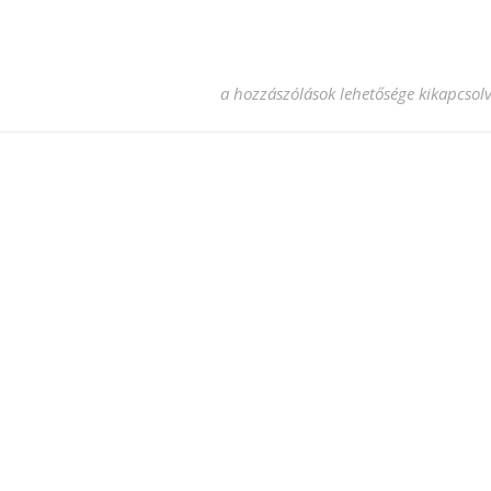
allaskereses bejegyzéshez
a hozzászólások lehetősége kikapcsol