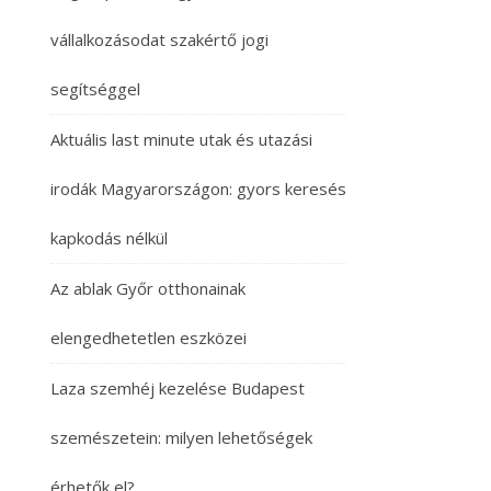
vállalkozásodat szakértő jogi
segítséggel
Aktuális last minute utak és utazási
irodák Magyarországon: gyors keresés
kapkodás nélkül
Az ablak Győr otthonainak
elengedhetetlen eszközei
Laza szemhéj kezelése Budapest
szemészetein: milyen lehetőségek
érhetők el?