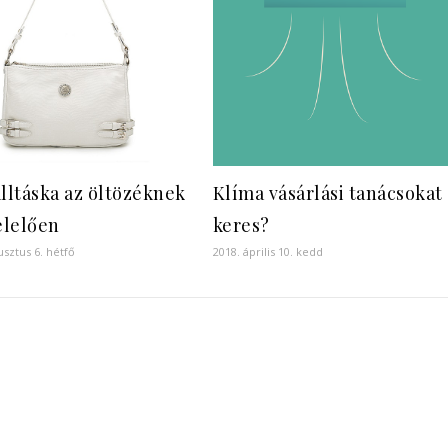
álltáska az öltözéknek
Klíma vásárlási tanácsokat
lelően
keres?
usztus 6. hétfő
2018. április 10. kedd