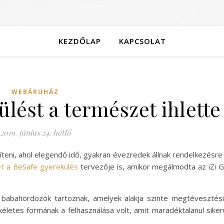
KEZDŐLAP
KAPCSOLAT
WEBÁRUHÁZ
lést a természet ihlette
2019. június 24. hétfő
íteni, ahol elegendő idő, gyakran évezredek állnak rendelkezésre
tet a BeSafe gyerekülés
tervezője is, amikor megálmodta az iZi 
 babahordozók tartoznak, amelyek alakja szinte megtévesztés
kéletes formának a felhasználása volt, amit maradéktalanul siker