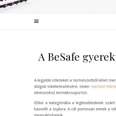
A BeSafe gyerekü
A legjobb ötleteket a természetből lehet mer
dolgok tökéletesítésére. Innen
merített ihle
elnevezésű termékcsoportot.
Ebbe a kategóriába a legkisebbeknek szánt
hasonlít a tojásra. A cél pontosan ennek a tö
megvalósítaniuk.