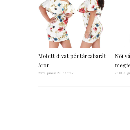
Molett divat péntárcabarát
Női v
áron
megfe
2019. június 28. péntek
2018. aug