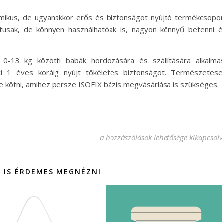
ikus, de ugyanakkor erős és biztonságot nyújtó termékcsopo
usak, de könnyen használhatóak is, nagyon könnyű betenni 
0-13 kg közötti babák hordozására és szállítására alkalma
ci 1 éves koráig nyújt tökéletes biztonságot. Természetes
 kötni, amihez persze ISOFIX bázis megvásárlása is szükséges.
A BeSafe gyerekülést a természet ihle
a hozzászólások lehetősége kikapcsol
 IS ÉRDEMES MEGNÉZNI