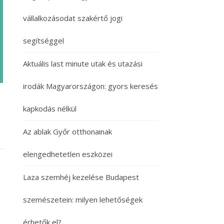
vállalkozásodat szakértő jogi
segítséggel
Aktuális last minute utak és utazási
irodák Magyarországon: gyors keresés
kapkodás nélkül
Az ablak Győr otthonainak
elengedhetetlen eszközei
Laza szemhéj kezelése Budapest
szemészetein: milyen lehetőségek
érhetők el?