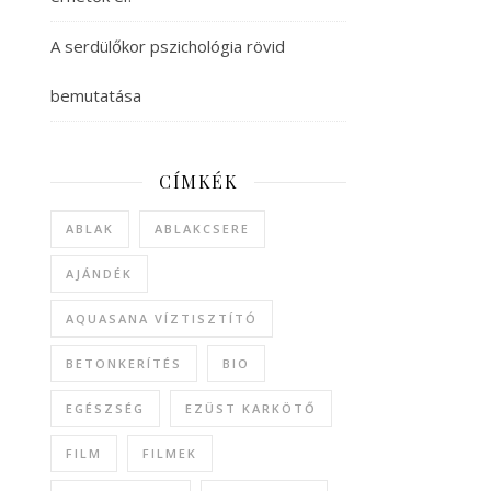
A serdülőkor pszichológia rövid
bemutatása
CÍMKÉK
ABLAK
ABLAKCSERE
AJÁNDÉK
AQUASANA VÍZTISZTÍTÓ
BETONKERÍTÉS
BIO
EGÉSZSÉG
EZÜST KARKÖTŐ
FILM
FILMEK