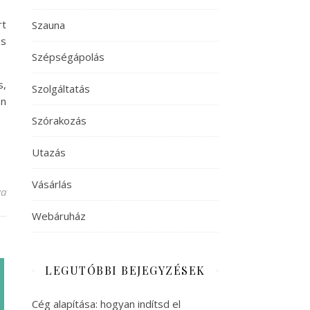
rt
Szauna
és
Szépségápolás
s,
Szolgáltatás
en
Szórakozás
Utazás
Vásárlás
tte bejegyzéshez
va
Webáruház
LEGUTÓBBI BEJEGYZÉSEK
Cég alapítása: hogyan indítsd el