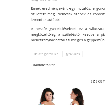
Ennek eredményeként egy mutatós, ergonom
született meg. Nemcsak szépek és roboszt
kivenni az autóból.
A BeSafe gyereküléseknek ez a változata 
megközelítőleg a születéstől kezdve a pi
menetiránynak háttal szükséges a gépjárműbe
BeSafe gyerekülés
gyerekülés
-
administrator
EZEKET