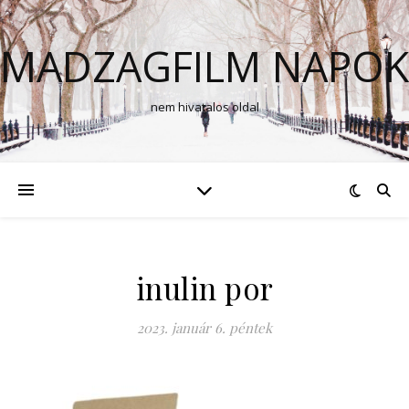
MADZAGFILM NAPOK
nem hivatalos oldal
inulin por
2023. január 6. péntek