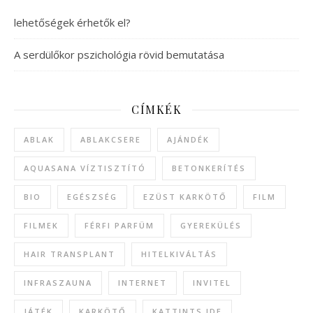
lehetőségek érhetők el?
A serdülőkor pszichológia rövid bemutatása
CÍMKÉK
ABLAK
ABLAKCSERE
AJÁNDÉK
AQUASANA VÍZTISZTÍTÓ
BETONKERÍTÉS
BIO
EGÉSZSÉG
EZÜST KARKÖTŐ
FILM
FILMEK
FÉRFI PARFÜM
GYEREKÜLÉS
HAIR TRANSPLANT
HITELKIVÁLTÁS
INFRASZAUNA
INTERNET
INVITEL
JÁTÉK
KARKÖTŐ
KATTINTS IDE