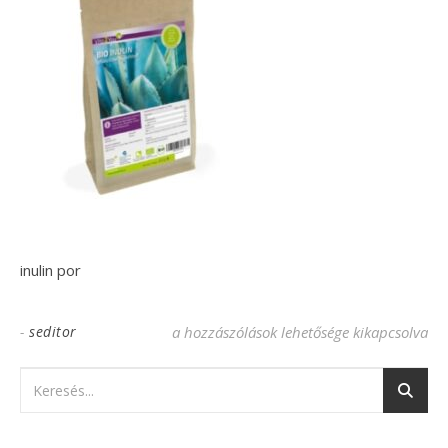
inulin por
-
seditor
inulin por bejegyzéshez
a hozzászólások lehetősége kikapcsolva