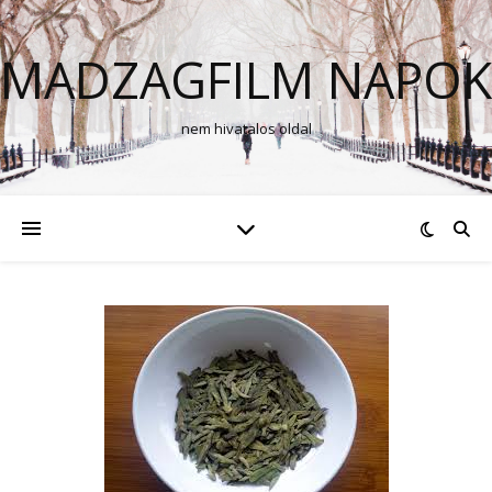
MADZAGFILM NAPOK
nem hivatalos oldal