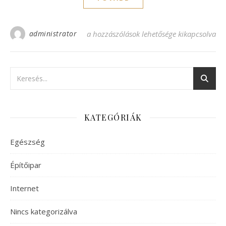
administrator
Dr Chen: hagyományos kínai orvoslás és eu
a hozzászólások lehetősége kikapcsolva
KATEGÓRIÁK
Egészség
Építőipar
Internet
Nincs kategorizálva