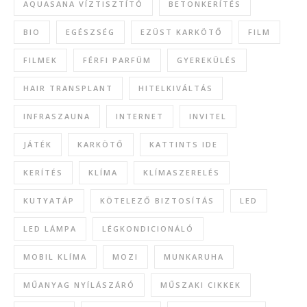
AQUASANA VÍZTISZTÍTÓ
BETONKERÍTÉS
BIO
EGÉSZSÉG
EZÜST KARKÖTŐ
FILM
FILMEK
FÉRFI PARFÜM
GYEREKÜLÉS
HAIR TRANSPLANT
HITELKIVÁLTÁS
INFRASZAUNA
INTERNET
INVITEL
JÁTÉK
KARKÖTŐ
KATTINTS IDE
KERÍTÉS
KLÍMA
KLÍMASZERELÉS
KUTYATÁP
KÖTELEZŐ BIZTOSÍTÁS
LED
LED LÁMPA
LÉGKONDICIONÁLÓ
MOBIL KLÍMA
MOZI
MUNKARUHA
MŰANYAG NYÍLÁSZÁRÓ
MŰSZAKI CIKKEK