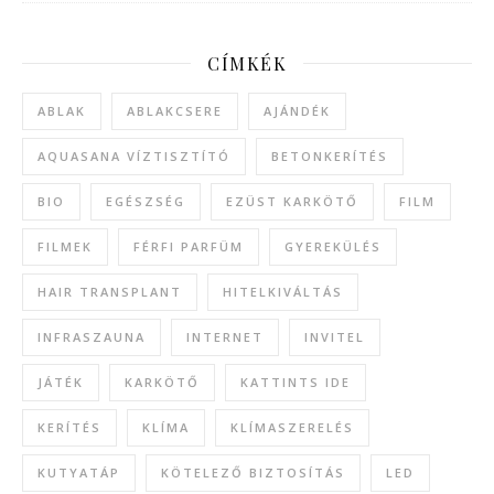
CÍMKÉK
ABLAK
ABLAKCSERE
AJÁNDÉK
AQUASANA VÍZTISZTÍTÓ
BETONKERÍTÉS
BIO
EGÉSZSÉG
EZÜST KARKÖTŐ
FILM
FILMEK
FÉRFI PARFÜM
GYEREKÜLÉS
HAIR TRANSPLANT
HITELKIVÁLTÁS
INFRASZAUNA
INTERNET
INVITEL
JÁTÉK
KARKÖTŐ
KATTINTS IDE
KERÍTÉS
KLÍMA
KLÍMASZERELÉS
KUTYATÁP
KÖTELEZŐ BIZTOSÍTÁS
LED