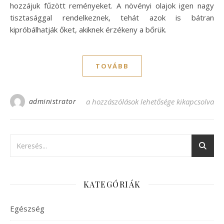
hozzájuk fűzött reményeket. A növényi olajok igen nagy
tisztasággal rendelkeznek, tehát azok is bátran
kipróbálhatják őket, akiknek érzékeny a bőrük.
TOVÁBB
administrator
Mennyibe kerülnek a növényi olajok? beje
a hozzászólások lehetősége kikapcsolva
KATEGÓRIÁK
Egészség