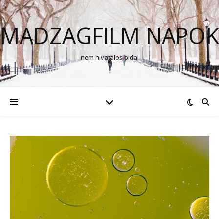
MADZAGFILM NAPOK
nem hivatalos oldal