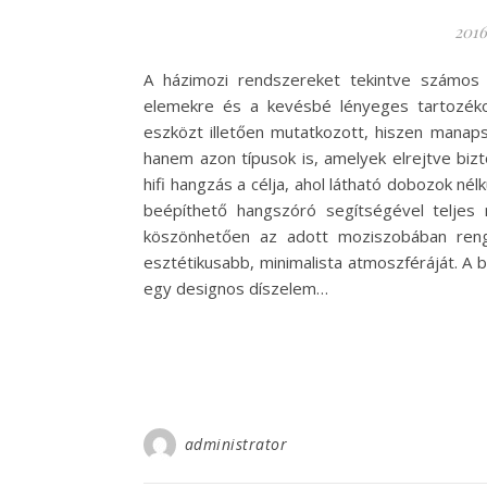
2016
A házimozi rendszereket tekintve számos 
elemekre és a kevésbé lényeges tartozékok
eszközt illetően mutatkozott, hiszen manap
hanem azon típusok is, amelyek elrejtve biz
hifi hangzás a célja, ahol látható dobozok né
beépíthető hangszóró segítségével teljes 
köszönhetően az adott moziszobában renget
esztétikusabb, minimalista atmoszféráját. A
egy designos díszelem…
administrator