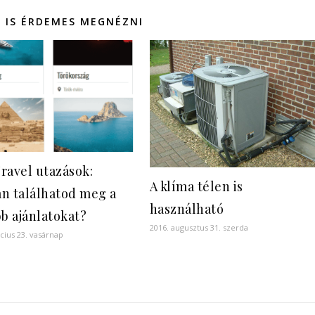
 IS ÉRDEMES MEGNÉZNI
ravel utazások:
A klíma télen is
n találhatod meg a
használható
bb ajánlatokat?
2016. augusztus 31. szerda
cius 23. vasárnap