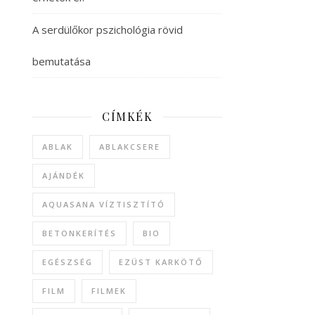
A serdülőkor pszichológia rövid
bemutatása
CÍMKÉK
ABLAK
ABLAKCSERE
AJÁNDÉK
AQUASANA VÍZTISZTÍTÓ
BETONKERÍTÉS
BIO
EGÉSZSÉG
EZÜST KARKÖTŐ
FILM
FILMEK