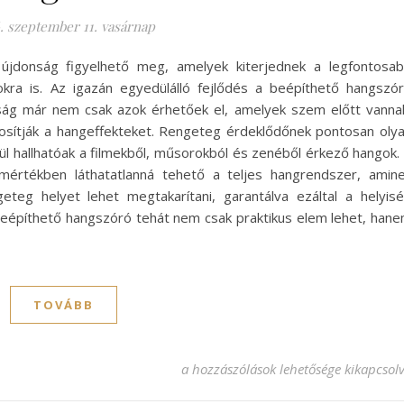
. szeptember 11. vasárnap
újdonság figyelhető meg, amelyek kiterjednek a legfontosa
ra is. Az igazán egyedülálló fejlődés a beépíthető hangszó
ság már nem csak azok érhetőek el, amelyek szem előtt vanna
tosítják a hangeffekteket. Rengeteg érdeklődőnek pontosan oly
lkül hallhatóak a filmekből, műsorokból és zenéből érkező hangok.
mértékben láthatatlanná tehető a teljes hangrendszer, amin
eg helyet lehet megtakarítani, garantálva ezáltal a helyis
 beépíthető hangszóró tehát nem csak praktikus elem lehet, han
TOVÁBB
Modern megoldás a beépíthető hangs
a hozzászólások lehetősége kikapcsol