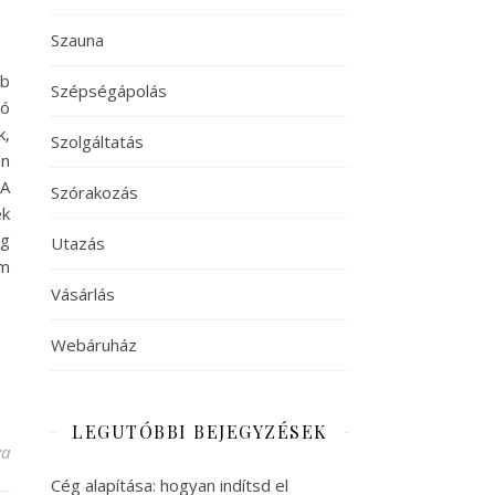
Szauna
bb
Szépségápolás
ró
k,
Szolgáltatás
an
 A
Szórakozás
ek
ég
Utazás
em
Vásárlás
Webáruház
LEGUTÓBBI BEJEGYZÉSEK
zóró bejegyzéshez
va
Cég alapítása: hogyan indítsd el