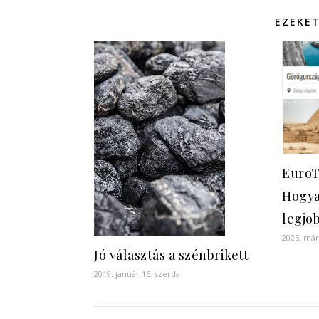
EZEKET
EuroT
Hogya
legjo
2025. már
Jó választás a szénbrikett
2019. január 16. szerda