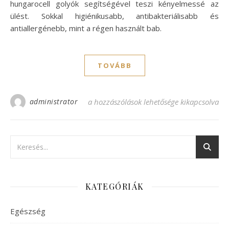
hungarocell golyók segítségével teszi kényelmessé az
ülést. Sokkal higiénikusabb, antibakteriálisabb és
antiallergénebb, mint a régen használt bab.
TOVÁBB
administrator
Babzsák régen és most bejegyzéshez
a hozzászólások lehetősége kikapcsolva
KATEGÓRIÁK
Egészség