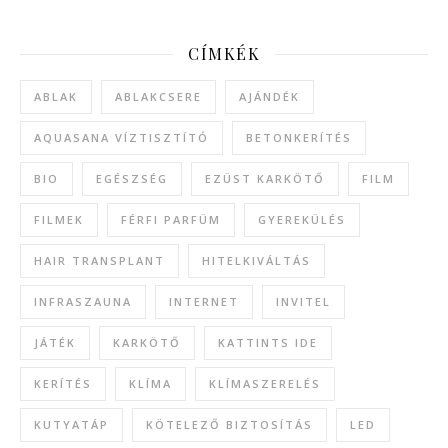
CÍMKÉK
ABLAK
ABLAKCSERE
AJÁNDÉK
AQUASANA VÍZTISZTÍTÓ
BETONKERÍTÉS
BIO
EGÉSZSÉG
EZÜST KARKÖTŐ
FILM
FILMEK
FÉRFI PARFÜM
GYEREKÜLÉS
HAIR TRANSPLANT
HITELKIVÁLTÁS
INFRASZAUNA
INTERNET
INVITEL
JÁTÉK
KARKÖTŐ
KATTINTS IDE
KERÍTÉS
KLÍMA
KLÍMASZERELÉS
KUTYATÁP
KÖTELEZŐ BIZTOSÍTÁS
LED