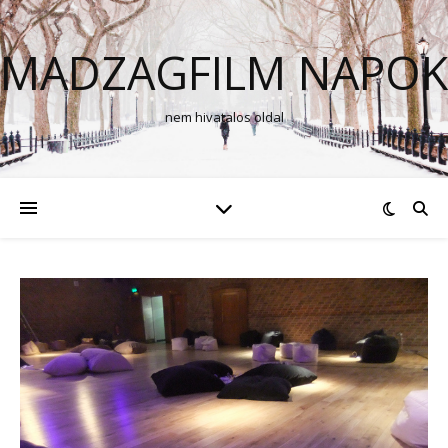
MADZAGFILM NAPOK
nem hivatalos oldal