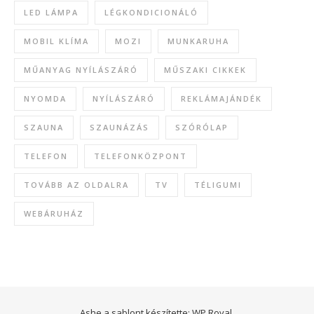
LED LÁMPA
LÉGKONDICIONÁLÓ
MOBIL KLÍMA
MOZI
MUNKARUHA
MŰANYAG NYÍLÁSZÁRÓ
MŰSZAKI CIKKEK
NYOMDA
NYÍLÁSZÁRÓ
REKLÁMAJÁNDÉK
SZAUNA
SZAUNÁZÁS
SZÓRÓLAP
TELEFON
TELEFONKÖZPONT
TOVÁBB AZ OLDALRA
TV
TÉLIGUMI
WEBÁRUHÁZ
Ashe a sablont készítette:
WP Royal
.