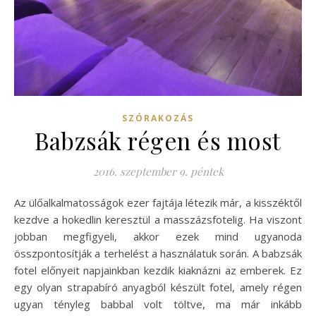
SZÓRAKOZÁS
Babzsák régen és most
2016. szeptember 9. péntek
Az ülőalkalmatosságok ezer fajtája létezik már, a kisszéktől
kezdve a hokedlin keresztül a masszázsfotelig. Ha viszont
jobban megfigyeli, akkor ezek mind ugyanoda
összpontosítják a terhelést a használatuk során. A babzsák
fotel előnyeit napjainkban kezdik kiaknázni az emberek. Ez
egy olyan strapabíró anyagból készült fotel, amely régen
ugyan tényleg babbal volt töltve, ma már inkább