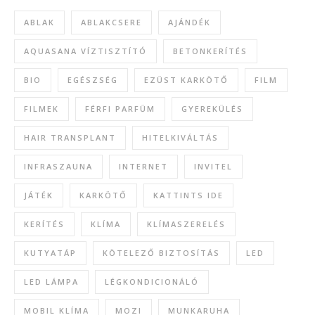
ABLAK
ABLAKCSERE
AJÁNDÉK
AQUASANA VÍZTISZTÍTÓ
BETONKERÍTÉS
BIO
EGÉSZSÉG
EZÜST KARKÖTŐ
FILM
FILMEK
FÉRFI PARFÜM
GYEREKÜLÉS
HAIR TRANSPLANT
HITELKIVÁLTÁS
INFRASZAUNA
INTERNET
INVITEL
JÁTÉK
KARKÖTŐ
KATTINTS IDE
KERÍTÉS
KLÍMA
KLÍMASZERELÉS
KUTYATÁP
KÖTELEZŐ BIZTOSÍTÁS
LED
LED LÁMPA
LÉGKONDICIONÁLÓ
MOBIL KLÍMA
MOZI
MUNKARUHA