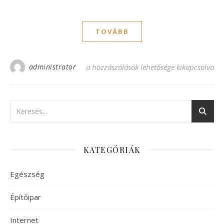
TOVÁBB
administrator
Egyedi ruhák egyedi hölgyeknek! bejegyzé
a hozzászólások lehetősége kikapcsolva
KATEGÓRIÁK
Egészség
Építőipar
Internet