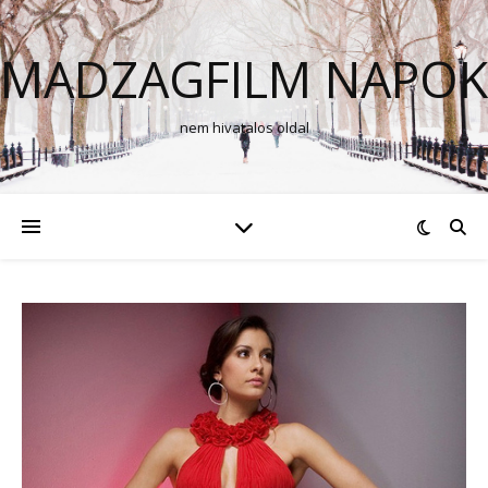
MADZAGFILM NAPOK
nem hivatalos oldal