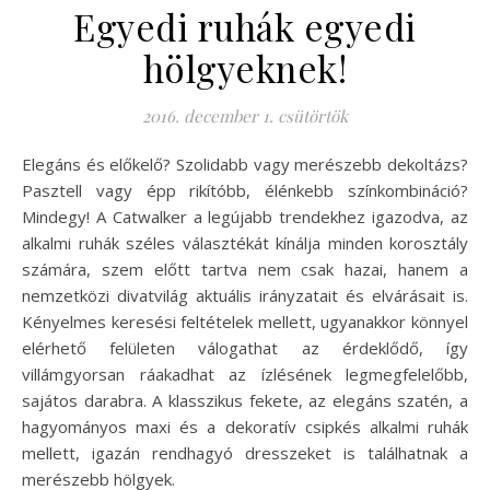
Egyedi ruhák egyedi
hölgyeknek!
2016. december 1. csütörtök
Elegáns és előkelő? Szolidabb vagy merészebb dekoltázs?
Pasztell vagy épp rikítóbb, élénkebb színkombináció?
Mindegy! A Catwalker a legújabb trendekhez igazodva, az
alkalmi ruhák széles választékát kínálja minden korosztály
számára, szem előtt tartva nem csak hazai, hanem a
nemzetközi divatvilág aktuális irányzatait és elvárásait is.
Kényelmes keresési feltételek mellett, ugyanakkor könnyel
elérhető felületen válogathat az érdeklődő, így
villámgyorsan ráakadhat az ízlésének legmegfelelőbb,
sajátos darabra. A klasszikus fekete, az elegáns szatén, a
hagyományos maxi és a dekoratív csipkés alkalmi ruhák
mellett, igazán rendhagyó dresszeket is találhatnak a
merészebb hölgyek.