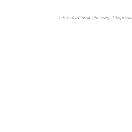
hopapirtekercs bejegyzéshez
a hozzászólások lehetősége kikapcsol