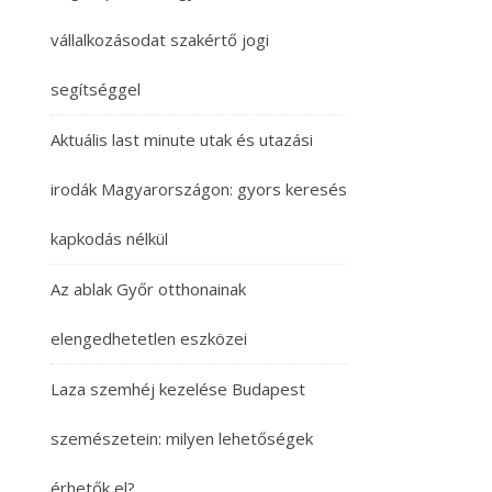
vállalkozásodat szakértő jogi
segítséggel
Aktuális last minute utak és utazási
irodák Magyarországon: gyors keresés
kapkodás nélkül
Az ablak Győr otthonainak
elengedhetetlen eszközei
Laza szemhéj kezelése Budapest
szemészetein: milyen lehetőségek
érhetők el?