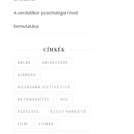
A serdülőkor pszichológia rövid
bemutatása
CÍMKÉK
ABLAK
ABLAKCSERE
AJÁNDÉK
AQUASANA VÍZTISZTÍTÓ
BETONKERÍTÉS
BIO
EGÉSZSÉG
EZÜST KARKÖTŐ
FILM
FILMEK