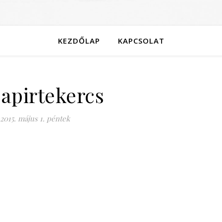
KEZDŐLAP
KAPCSOLAT
apirtekercs
2015. május 1. péntek