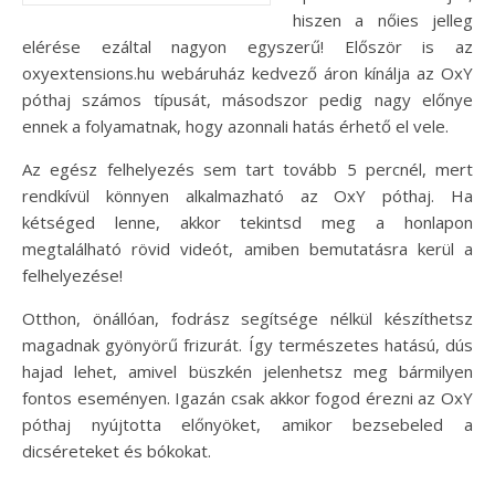
hiszen a nőies jelleg
elérése ezáltal nagyon egyszerű! Először is az
oxyextensions.hu webáruház kedvező áron kínálja az OxY
póthaj számos típusát, másodszor pedig nagy előnye
ennek a folyamatnak, hogy azonnali hatás érhető el vele.
Az egész felhelyezés sem tart tovább 5 percnél, mert
rendkívül könnyen alkalmazható az OxY póthaj. Ha
kétséged lenne, akkor tekintsd meg a honlapon
megtalálható rövid videót, amiben bemutatásra kerül a
felhelyezése!
Otthon, önállóan, fodrász segítsége nélkül készíthetsz
magadnak gyönyörű frizurát. Így természetes hatású, dús
hajad lehet, amivel büszkén jelenhetsz meg bármilyen
fontos eseményen. Igazán csak akkor fogod érezni az OxY
póthaj nyújtotta előnyöket, amikor bezsebeled a
dicséreteket és bókokat.