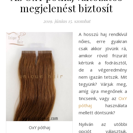
megjelenést biztosít
2019. június 15. szombat
A hosszú haj rendkívül
nőies, erre gyakran
csak akkor jövünk rá,
amikor rövid frizurát
kértünk a fodrásztól,
de a végeredmény
nem igazán tetszik. Mit
tegyünk? Várjuk meg,
amíg újra megnőnek a
tincseink, vagy az
OxY
póthaj
használata
mellett döntsünk?
Nyilván az utóbbi
OxY póthaj
opciót választjuk,