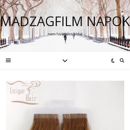
MADZAGFILM NAPOK
nem hivatalos oldal