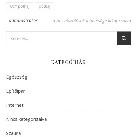
OxY póthaj
póthaj
-
administrator
Az OxY póthaj változatos megjelenést bizt
a hozzászólások lehetősége kikapcsolva
KATEGÓRIÁK
Egészség
Építőipar
Internet
Nincs kategorizálva
Szauna