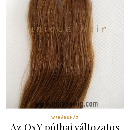
WEBÁRUHÁZ
Az OxY póthaj változatos