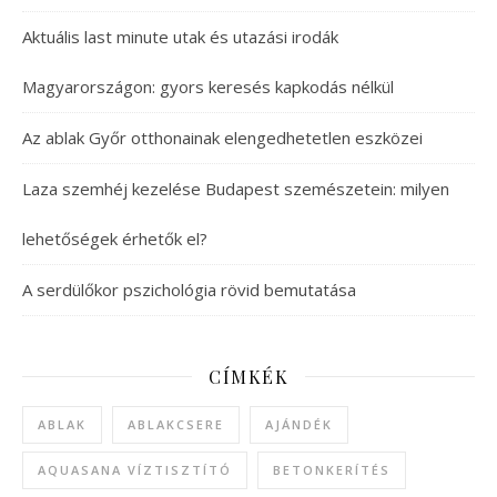
Aktuális last minute utak és utazási irodák
Magyarországon: gyors keresés kapkodás nélkül
Az ablak Győr otthonainak elengedhetetlen eszközei
Laza szemhéj kezelése Budapest szemészetein: milyen
lehetőségek érhetők el?
A serdülőkor pszichológia rövid bemutatása
CÍMKÉK
ABLAK
ABLAKCSERE
AJÁNDÉK
AQUASANA VÍZTISZTÍTÓ
BETONKERÍTÉS