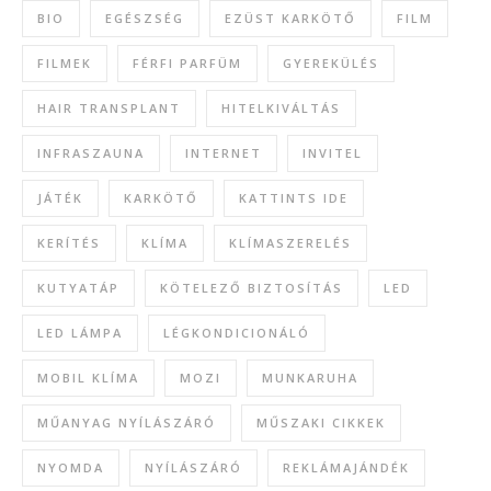
BIO
EGÉSZSÉG
EZÜST KARKÖTŐ
FILM
FILMEK
FÉRFI PARFÜM
GYEREKÜLÉS
HAIR TRANSPLANT
HITELKIVÁLTÁS
INFRASZAUNA
INTERNET
INVITEL
JÁTÉK
KARKÖTŐ
KATTINTS IDE
KERÍTÉS
KLÍMA
KLÍMASZERELÉS
KUTYATÁP
KÖTELEZŐ BIZTOSÍTÁS
LED
LED LÁMPA
LÉGKONDICIONÁLÓ
MOBIL KLÍMA
MOZI
MUNKARUHA
MŰANYAG NYÍLÁSZÁRÓ
MŰSZAKI CIKKEK
NYOMDA
NYÍLÁSZÁRÓ
REKLÁMAJÁNDÉK