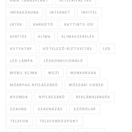
HAIR TRANSPLANT
HITELKIVÁLTÁS
INFRASZAUNA
INTERNET
INVITEL
JÁTÉK
KARKÖTŐ
KATTINTS IDE
KERÍTÉS
KLÍMA
KLÍMASZERELÉS
KUTYATÁP
KÖTELEZŐ BIZTOSÍTÁS
LED
LED LÁMPA
LÉGKONDICIONÁLÓ
MOBIL KLÍMA
MOZI
MUNKARUHA
MŰANYAG NYÍLÁSZÁRÓ
MŰSZAKI CIKKEK
NYOMDA
NYÍLÁSZÁRÓ
REKLÁMAJÁNDÉK
SZAUNA
SZAUNÁZÁS
SZÓRÓLAP
TELEFON
TELEFONKÖZPONT