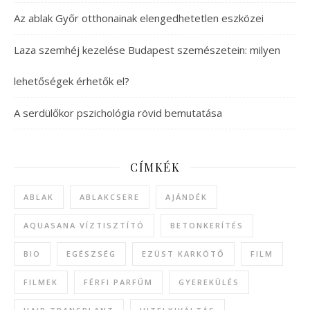
Az ablak Győr otthonainak elengedhetetlen eszközei
Laza szemhéj kezelése Budapest szemészetein: milyen
lehetőségek érhetők el?
A serdülőkor pszichológia rövid bemutatása
CÍMKÉK
ABLAK
ABLAKCSERE
AJÁNDÉK
AQUASANA VÍZTISZTÍTÓ
BETONKERÍTÉS
BIO
EGÉSZSÉG
EZÜST KARKÖTŐ
FILM
FILMEK
FÉRFI PARFÜM
GYEREKÜLÉS