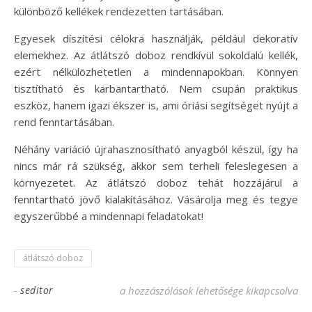
különböző kellékek rendezetten tartásában.
Egyesek díszítési célokra használják, például dekoratív
elemekhez. Az átlátszó doboz rendkívül sokoldalú kellék,
ezért nélkülözhetetlen a mindennapokban. Könnyen
tisztítható és karbantartható. Nem csupán praktikus
eszköz, hanem igazi ékszer is, ami óriási segítséget nyújt a
rend fenntartásában.
Néhány variáció újrahasznosítható anyagból készül, így ha
nincs már rá szükség, akkor sem terheli feleslegesen a
környezetet. Az átlátszó doboz tehát hozzájárul a
fenntartható jövő kialakításához. Vásárolja meg és tegye
egyszerűbbé a mindennapi feladatokat!
átlátszó doboz
-
seditor
Az átlátszó doboz nélkülözhetetlen a mi
a hozzászólások lehetősége kikapcsolva