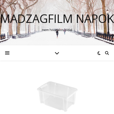
MADZAGFILM NAPOK
nem hivatalos oldal