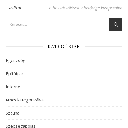
-
seditor
A tapéta leszedése roppant egyszerű beje
a hozzászólások lehetősége kikapcsolva
KATEGÓRIÁK
Egészség
Építőipar
Internet
Nincs kategorizálva
Szauna
Szépségápolás