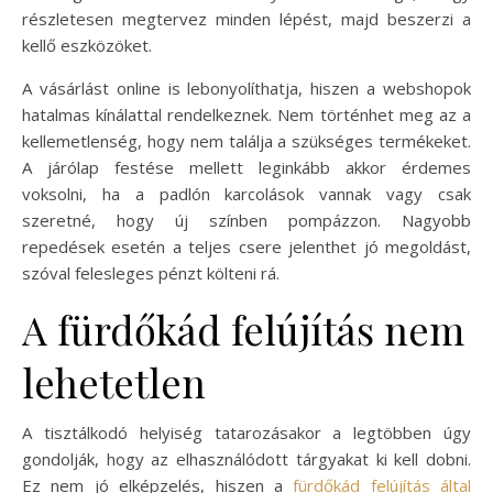
részletesen megtervez minden lépést, majd beszerzi a
kellő eszközöket.
A vásárlást online is lebonyolíthatja, hiszen a webshopok
hatalmas kínálattal rendelkeznek. Nem történhet meg az a
kellemetlenség, hogy nem találja a szükséges termékeket.
A járólap festése mellett leginkább akkor érdemes
voksolni, ha a padlón karcolások vannak vagy csak
szeretné, hogy új színben pompázzon. Nagyobb
repedések esetén a teljes csere jelenthet jó megoldást,
szóval felesleges pénzt költeni rá.
A fürdőkád felújítás nem
lehetetlen
A tisztálkodó helyiség tatarozásakor a legtöbben úgy
gondolják, hogy az elhasználódott tárgyakat ki kell dobni.
Ez nem jó elképzelés, hiszen a
fürdőkád felújítás által