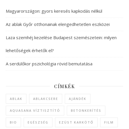
Magyarországon: gyors keresés kapkodás nélkül
Az ablak Győr otthonainak elengedhetetlen eszközei
Laza szemhéj kezelése Budapest szemészetein: milyen
lehetőségek érhetők el?
A serdülőkor pszichológia rövid bemutatása
CÍMKÉK
ABLAK
ABLAKCSERE
AJÁNDÉK
AQUASANA VÍZTISZTÍTÓ
BETONKERÍTÉS
BIO
EGÉSZSÉG
EZÜST KARKÖTŐ
FILM