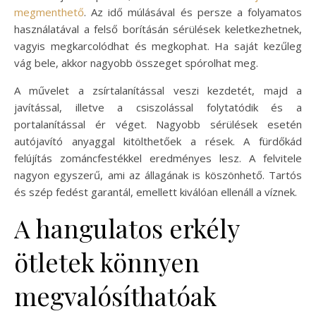
megmenthető
. Az idő múlásával és persze a folyamatos
használatával a felső borításán sérülések keletkezhetnek,
vagyis megkarcolódhat és megkophat. Ha saját kezűleg
vág bele, akkor nagyobb összeget spórolhat meg.
A művelet a zsírtalanítással veszi kezdetét, majd a
javítással, illetve a csiszolással folytatódik és a
portalanítással ér véget. Nagyobb sérülések esetén
autójavító anyaggal kitölthetőek a rések. A fürdőkád
felújítás zománcfestékkel eredményes lesz. A felvitele
nagyon egyszerű, ami az állagának is köszönhető. Tartós
és szép fedést garantál, emellett kiválóan ellenáll a víznek.
A hangulatos erkély
ötletek könnyen
megvalósíthatóak