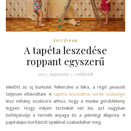
ÉPÍTŐIPAR
A tapéta leszedése
roppant egyszerű
2023. augusztus 3. csütörtök
Mielőtt az új burkolat felkerülne a falra, a régit javasolt
teljesen eltávolítani. A
tapéta leszedése során szüksége
lesz néhány eszközre ahhoz, hogy a munka gördülékeny
legyen. Hogy milyen technikát vet be, azt nagyban
befolyásolja a termék anyaga és a jelenlegi állapota. A
papíralapú borítástól spaklival szabadulhat meg.