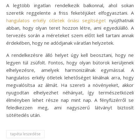
A legtöbb ingatlan rendelkezik balkonnal, ahol sokan
szeretik reggelente a friss feketéjüket elfogyasztani. A
hangulatos erkély ötletek óriási segítséget
nyújthatnak
abban, hogy olyan teret hozzon létre, ami egyedülálló. A
tervezés során a méreteket szem előtt kell tartani annak
érdekében, hogy ne adódjanak váratlan helyzetek.
A rendelkezésre álló helyet úgy kell beosztani, hogy ne
legyen túl zsúfolt. Fontos, hogy olyan bútorok kerüljenek
elhelyezésre, amelyek harmonizálnak egymással. A
hangulatos erkély ötletek lehetőséget kínálnak arra, hogy
megvalósítsa az álmát. Ha szereti a növényeket, akkor
nyugodtan elhelyezhet néhányat, így természetközeli
élményben lehet része nap mint nap. A fényfüzérről se
feledkezzen meg, ami nagyszerű látványt biztosít
sötétedés után.
tapéta leszedése