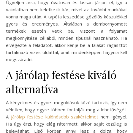
Ügyeljen arra, hogy óvatosan és lassan járjon el, így a
vakolatban nem keletkezik kár, mivel az további munkákat
vonna maga után. A tapéta leszedése gőzölős készülékkel
gyors és eredményes. Általában a dombornyomott
termékek esetén vetik be, viszont a folyamat
megkönnyítése céljából, minden típusnál használható. Ha
elvégezte a feladatot, akkor kenje be a falakat ragasztót
tartalmazó vizes oldattal, amit mindenképpen hagynia kell
megszáradni.
A járólap festése kiváló
alternatíva
A kényelmes és gyors megoldások közé tartozik, így nem
véletlen, hogy egyre többen fontolják meg a lehetőségét.
A
járólap festése különösebb szakértelmet
nem igényel.
Ha úgy érzi, hogy elég rátermett, akkor saját kezűleg is
belevághat. Első körben annyi lesz a dolga, hogy