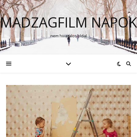
MADZAGFILM NAPOK
nem hivatalos oldal