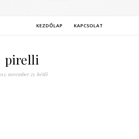
KEZDŐLAP
KAPCSOLAT
pirelli
013. november 25. hétfő