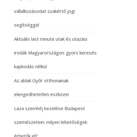
vállalkozásodat szakértő jogi
segítséggel
Aktuális last minute utak és utazási
irodák Magyarországon: gyors keresés
kapkodás nélkül
Az ablak Győr otthonainak
elengedhetetlen eszközei
Laza szemhéj kezelése Budapest
szemészetein: milyen lehetőségek
érhetők el?