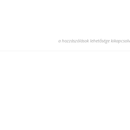
pirelli bejegyzéshez
a hozzászólások lehetősége kikapcsol