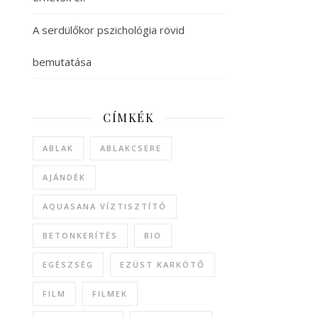
A serdülőkor pszichológia rövid
bemutatása
CÍMKÉK
ABLAK
ABLAKCSERE
AJÁNDÉK
AQUASANA VÍZTISZTÍTÓ
BETONKERÍTÉS
BIO
EGÉSZSÉG
EZÜST KARKÖTŐ
FILM
FILMEK