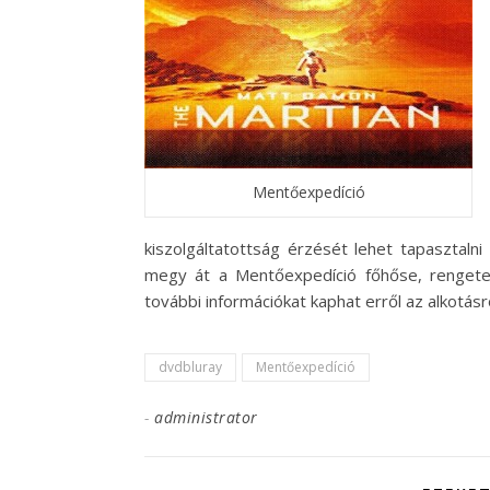
Mentőexpedíció
kiszolgáltatottság érzését lehet tapasztal
megy át a Mentőexpedíció főhőse, rengeteg
további információkat kaphat erről az alkotásró
dvdbluray
Mentőexpedíció
-
administrator