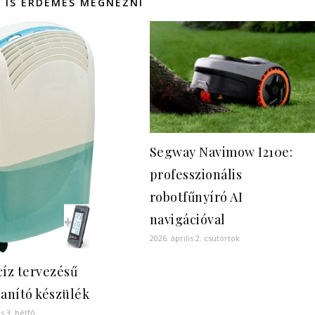
 IS ÉRDEMES MEGNÉZNI
Segway Navimow I210e:
professzionális
robotfűnyíró AI
navigációval
2026. április 2. csütörtök
cíz tervezésű
lanító készülék
us 3. hétfő