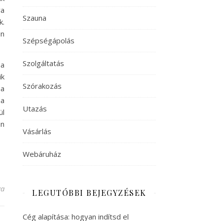
ra
Szauna
k.
en
Szépségápolás
Szolgáltatás
 a
ik
Szórakozás
 a
 a
Utazás
ül
on
Vásárlás
Webáruház
gyzéshez
va
LEGUTÓBBI BEJEGYZÉSEK
Cég alapítása: hogyan indítsd el