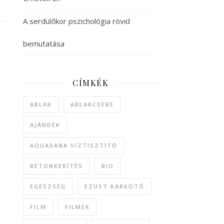
A serdülőkor pszichológia rövid
bemutatása
CÍMKÉK
ABLAK
ABLAKCSERE
AJÁNDÉK
AQUASANA VÍZTISZTÍTÓ
BETONKERÍTÉS
BIO
EGÉSZSÉG
EZÜST KARKÖTŐ
FILM
FILMEK