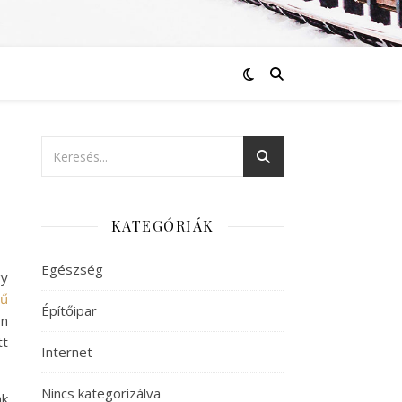
KATEGÓRIÁK
Egészség
gy
rű
Építőipar
on
tt
Internet
Nincs kategorizálva
ak