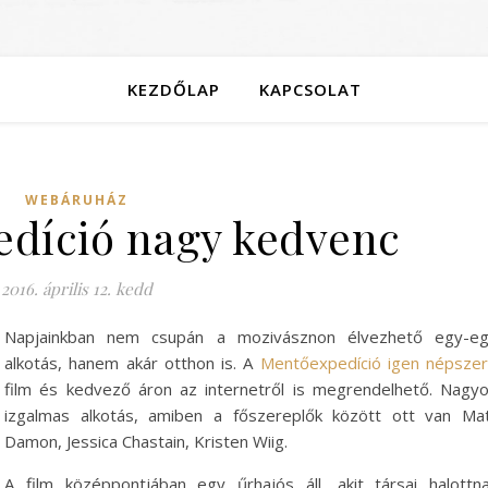
KEZDŐLAP
KAPCSOLAT
WEBÁRUHÁZ
díció nagy kedvenc
2016. április 12. kedd
Napjainkban nem csupán a mozivásznon élvezhető egy-e
alkotás, hanem akár otthon is. A
Mentőexpedíció igen népsze
film és kedvező áron az internetről is megrendelhető. Nagy
izgalmas alkotás, amiben a főszereplők között ott van Ma
Damon, Jessica Chastain, Kristen Wiig.
A film középpontjában egy űrhajós áll, akit társai halottn