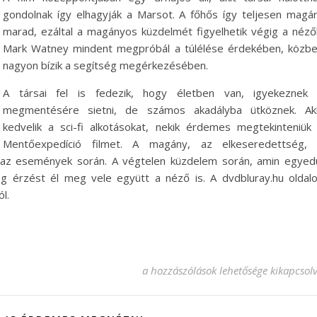
gondolnak így elhagyják a Marsot. A főhős így teljesen magá
marad, ezáltal a magányos küzdelmét figyelhetik végig a néző
Mark Watney mindent megpróbál a túlélése érdekében, közb
nagyon bízik a segítség megérkezésében.
A társai fel is fedezik, hogy életben van, igyekeznek
megmentésére sietni, de számos akadályba ütköznek. Ak
kedvelik a sci-fi alkotásokat, nekik érdemes megtekinteniük
Mentőexpedíció filmet. A magány, az elkeseredettség,
ni az események során. A végtelen küzdelem során, amin egyed
 érzést él meg vele együtt a néző is. A dvdbluray.hu oldal
l.
A Mentőexpedíció nagy kedvenc beje
a hozzászólások lehetősége kikapcsol