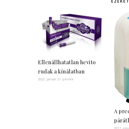
EZEKET
Ellenállhatatlan hevito
rudak a kínálatban
2022. január 21. péntek
A pre
párát
2017. júli