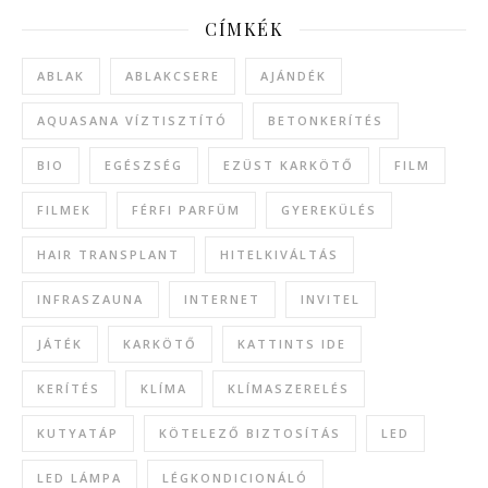
CÍMKÉK
ABLAK
ABLAKCSERE
AJÁNDÉK
AQUASANA VÍZTISZTÍTÓ
BETONKERÍTÉS
BIO
EGÉSZSÉG
EZÜST KARKÖTŐ
FILM
FILMEK
FÉRFI PARFÜM
GYEREKÜLÉS
HAIR TRANSPLANT
HITELKIVÁLTÁS
INFRASZAUNA
INTERNET
INVITEL
JÁTÉK
KARKÖTŐ
KATTINTS IDE
KERÍTÉS
KLÍMA
KLÍMASZERELÉS
KUTYATÁP
KÖTELEZŐ BIZTOSÍTÁS
LED
LED LÁMPA
LÉGKONDICIONÁLÓ