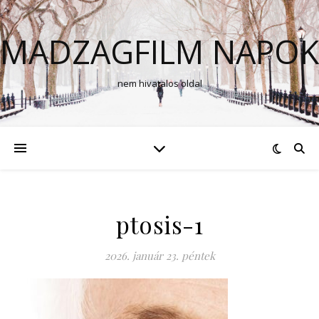
MADZAGFILM NAPOK
nem hivatalos oldal
ptosis-1
2026. január 23. péntek