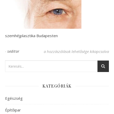
szemhéjplasztika Budapesten
-
seditor
ptosis-1 bejegyzéshez
a hozzászólások lehetősége kikapcsolva
KATEGÓRIÁK
Egészség
Építőipar