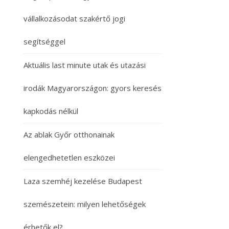
vállalkozásodat szakértő jogi
segítséggel
Aktuális last minute utak és utazási
irodák Magyarországon: gyors keresés
kapkodás nélkül
Az ablak Győr otthonainak
elengedhetetlen eszközei
Laza szemhéj kezelése Budapest
szemészetein: milyen lehetőségek
érhetők el?