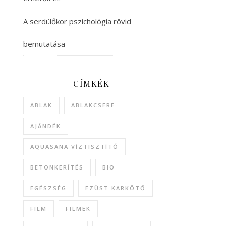
A serdülőkor pszichológia rövid
bemutatása
CÍMKÉK
ABLAK
ABLAKCSERE
AJÁNDÉK
AQUASANA VÍZTISZTÍTÓ
BETONKERÍTÉS
BIO
EGÉSZSÉG
EZÜST KARKÖTŐ
FILM
FILMEK