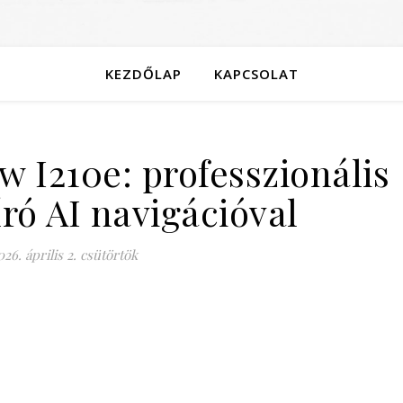
KEZDŐLAP
KAPCSOLAT
 I210e: professzionális
ró AI navigációval
026. április 2. csütörtök