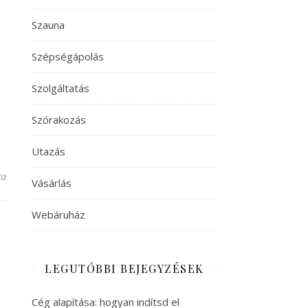
Szauna
Szépségápolás
Szolgáltatás
Szórakozás
Utazás
s robotfűnyíró AI navigációval bejegyzéshez
va
Vásárlás
Webáruház
LEGUTÓBBI BEJEGYZÉSEK
Cég alapítása: hogyan indítsd el