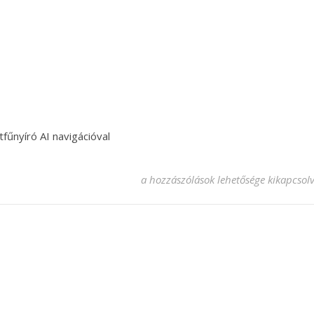
űnyíró AI navigációval
Segway Navimow I210e: professzionáli
a hozzászólások lehetősége kikapcsol