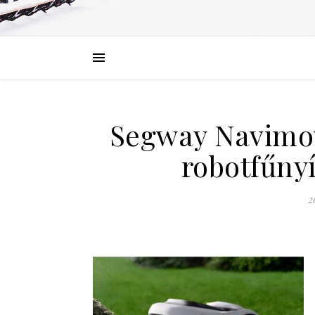
Segway Navimow
robotfűnyí
2