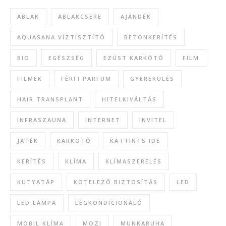
ABLAK
ABLAKCSERE
AJÁNDÉK
AQUASANA VÍZTISZTÍTÓ
BETONKERÍTÉS
BIO
EGÉSZSÉG
EZÜST KARKÖTŐ
FILM
FILMEK
FÉRFI PARFÜM
GYEREKÜLÉS
HAIR TRANSPLANT
HITELKIVÁLTÁS
INFRASZAUNA
INTERNET
INVITEL
JÁTÉK
KARKÖTŐ
KATTINTS IDE
KERÍTÉS
KLÍMA
KLÍMASZERELÉS
KUTYATÁP
KÖTELEZŐ BIZTOSÍTÁS
LED
LED LÁMPA
LÉGKONDICIONÁLÓ
MOBIL KLÍMA
MOZI
MUNKARUHA