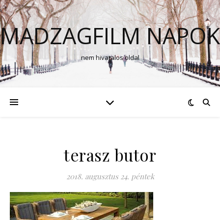
MADZAGFILM NAPOK
nem hivatalos oldal
terasz butor
2018. augusztus 24. péntek