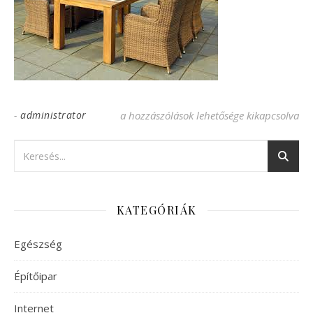
-
administrator
terasz butor bejegyzéshez
a hozzászólások lehetősége kikapcsolva
KATEGÓRIÁK
Egészség
Építőipar
Internet