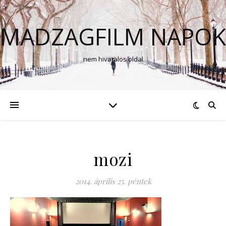
MADZAGFILM NAPOK
nem hivatalos oldal
mozi
2014. április 25. péntek