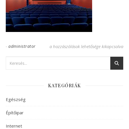
-
administrator
mozi bejegyzéshez
a hozzászólások lehetősége kikapcsolva
KATEGÓRIÁK
Egészség
Építőipar
Internet