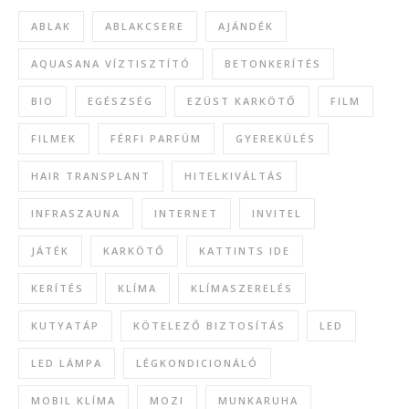
ABLAK
ABLAKCSERE
AJÁNDÉK
AQUASANA VÍZTISZTÍTÓ
BETONKERÍTÉS
BIO
EGÉSZSÉG
EZÜST KARKÖTŐ
FILM
FILMEK
FÉRFI PARFÜM
GYEREKÜLÉS
HAIR TRANSPLANT
HITELKIVÁLTÁS
INFRASZAUNA
INTERNET
INVITEL
JÁTÉK
KARKÖTŐ
KATTINTS IDE
KERÍTÉS
KLÍMA
KLÍMASZERELÉS
KUTYATÁP
KÖTELEZŐ BIZTOSÍTÁS
LED
LED LÁMPA
LÉGKONDICIONÁLÓ
MOBIL KLÍMA
MOZI
MUNKARUHA