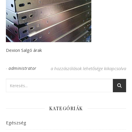
Dexion Salgó árak
-
administrator
Dexion Salgo arak bejegyzéshez
a hozzászólások lehetősége kikapcsolva
KATEGÓRIÁK
Egészség