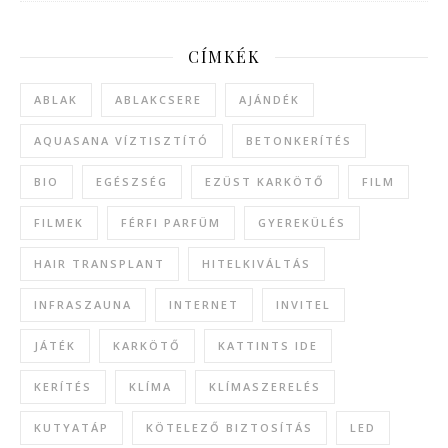
CÍMKÉK
ABLAK
ABLAKCSERE
AJÁNDÉK
AQUASANA VÍZTISZTÍTÓ
BETONKERÍTÉS
BIO
EGÉSZSÉG
EZÜST KARKÖTŐ
FILM
FILMEK
FÉRFI PARFÜM
GYEREKÜLÉS
HAIR TRANSPLANT
HITELKIVÁLTÁS
INFRASZAUNA
INTERNET
INVITEL
JÁTÉK
KARKÖTŐ
KATTINTS IDE
KERÍTÉS
KLÍMA
KLÍMASZERELÉS
KUTYATÁP
KÖTELEZŐ BIZTOSÍTÁS
LED