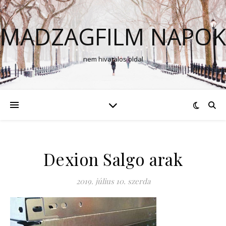
MADZAGFILM NAPOK
nem hivatalos oldal
Dexion Salgo arak
2019. július 10. szerda