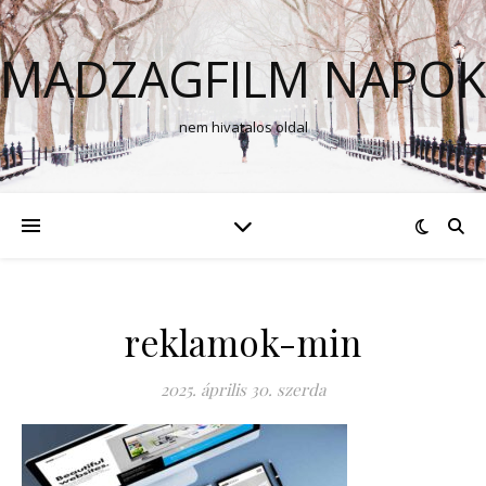
MADZAGFILM NAPOK
nem hivatalos oldal
reklamok-min
2025. április 30. szerda