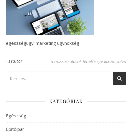
egészségügyi marketing ügynökség
-
seditor
reklamok-min bejegyzéshez
a hozzászólások lehetősége kikapcsolva
KATEGÓRIÁK
Egészség
Építőipar