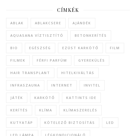
CÍMKÉK
ABLAK
ABLAKCSERE
AJÁNDÉK
AQUASANA VÍZTISZTÍTÓ
BETONKERÍTÉS
BIO
EGÉSZSÉG
EZÜST KARKÖTŐ
FILM
FILMEK
FÉRFI PARFÜM
GYEREKÜLÉS
HAIR TRANSPLANT
HITELKIVÁLTÁS
INFRASZAUNA
INTERNET
INVITEL
JÁTÉK
KARKÖTŐ
KATTINTS IDE
KERÍTÉS
KLÍMA
KLÍMASZERELÉS
KUTYATÁP
KÖTELEZŐ BIZTOSÍTÁS
LED
LED LÁMPA
LÉGKONDICIONÁLÓ