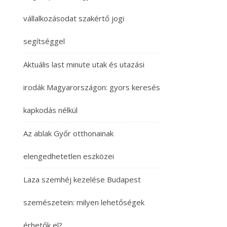
vállalkozásodat szakértő jogi
segítséggel
Aktuális last minute utak és utazási
irodák Magyarországon: gyors keresés
kapkodás nélkül
Az ablak Győr otthonainak
elengedhetetlen eszközei
Laza szemhéj kezelése Budapest
szemészetein: milyen lehetőségek
érhetők el?