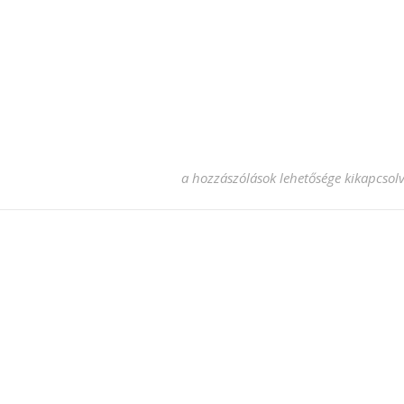
Huawei P30 Lite uvegfolia bejegyzésh
a hozzászólások lehetősége kikapcsol