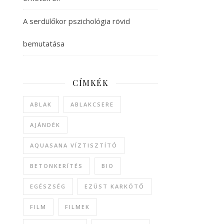
A serdülőkor pszichológia rövid
bemutatása
CÍMKÉK
ABLAK
ABLAKCSERE
AJÁNDÉK
AQUASANA VÍZTISZTÍTÓ
BETONKERÍTÉS
BIO
EGÉSZSÉG
EZÜST KARKÖTŐ
FILM
FILMEK