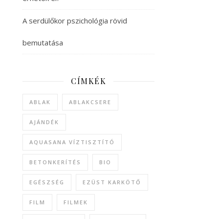
A serdülőkor pszichológia rövid
bemutatása
CÍMKÉK
ABLAK
ABLAKCSERE
AJÁNDÉK
AQUASANA VÍZTISZTÍTÓ
BETONKERÍTÉS
BIO
EGÉSZSÉG
EZÜST KARKÖTŐ
FILM
FILMEK