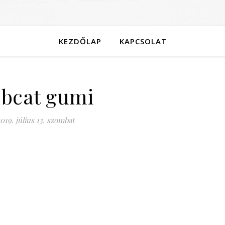
KEZDŐLAP
KAPCSOLAT
bcat gumi
019. július 13. szombat