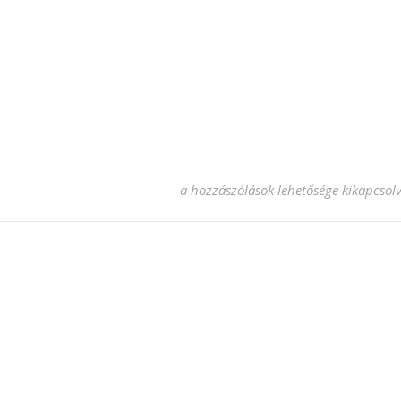
Bobcat gumi bejegyzéshez
a hozzászólások lehetősége kikapcsol