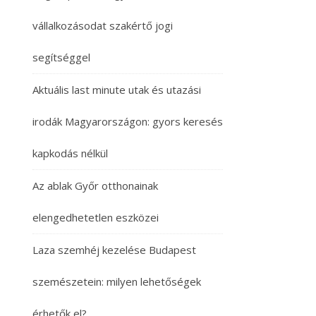
vállalkozásodat szakértő jogi
segítséggel
Aktuális last minute utak és utazási
irodák Magyarországon: gyors keresés
kapkodás nélkül
Az ablak Győr otthonainak
elengedhetetlen eszközei
Laza szemhéj kezelése Budapest
szemészetein: milyen lehetőségek
érhetők el?