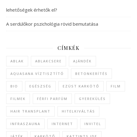
lehetőségek érhetők el?
A serdülőkor pszichológia rövid bemutatása
CÍMKÉK
ABLAK
ABLAKCSERE
AJÁNDÉK
AQUASANA VÍZTISZTÍTÓ
BETONKERÍTÉS
BIO
EGÉSZSÉG
EZÜST KARKÖTŐ
FILM
FILMEK
FÉRFI PARFÜM
GYEREKÜLÉS
HAIR TRANSPLANT
HITELKIVÁLTÁS
INFRASZAUNA
INTERNET
INVITEL
JÁTÉK
KARKÖTŐ
KATTINTS IDE