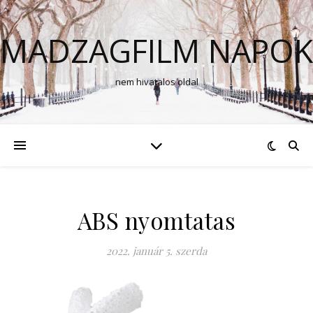
MADZAGFILM NAPOK
nem hivatalos oldal
ABS nyomtatas
2022. január 5. szerda