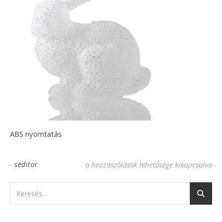
ABS nyomtatás
-
seditor
ABS nyomtatas bejegyzéshez
a hozzászólások lehetősége kikapcsolva