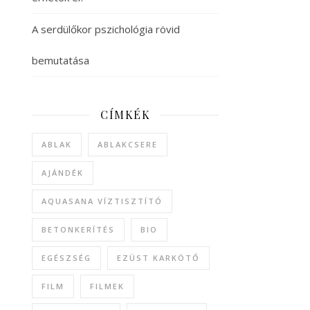
A serdülőkor pszichológia rövid
bemutatása
CÍMKÉK
ABLAK
ABLAKCSERE
AJÁNDÉK
AQUASANA VÍZTISZTÍTÓ
BETONKERÍTÉS
BIO
EGÉSZSÉG
EZÜST KARKÖTŐ
FILM
FILMEK