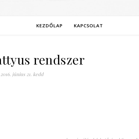
KEZDŐLAP
KAPCSOLAT
attyus rendszer
2016. június 21. kedd