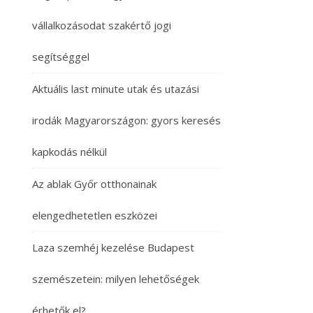
vállalkozásodat szakértő jogi
segítséggel
Aktuális last minute utak és utazási
irodák Magyarországon: gyors keresés
kapkodás nélkül
Az ablak Győr otthonainak
elengedhetetlen eszközei
Laza szemhéj kezelése Budapest
szemészetein: milyen lehetőségek
érhetők el?